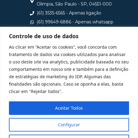
Olímpia, São Paulo - SP, 04551-000
(61) 3535-6565 - Apenas ligação
(61) 99649-6886 - Apenas whatsapp
central@idp.edu.br
Controle de uso de dados
Consulte aqui o cadastro da Instituição no Sistema e-
Ao clicar em “Aceitar os cookies”, você concorda com
MEC
tratamento de dados via cookies utilizados para analisar
o uso deste site via analytics, publicidade baseada no seu
comportamento em nosso site e também para a definição
de estratégias de marketing do IDP. Algumas das
finalidades são opcionais. Caso se oponha a elas, basta
clicar em "Rejeitar todos".
Aceitar Todos
Configurar