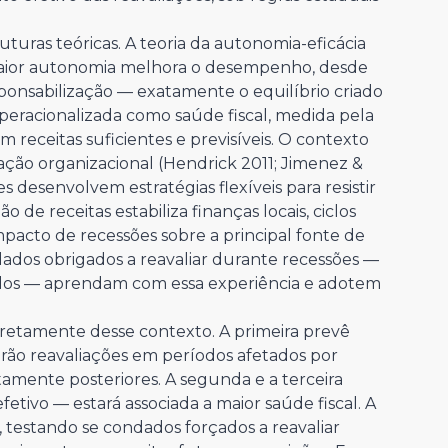
uturas teóricas. A teoria da autonomia-eficácia
maior autonomia melhora o desempenho, desde
nsabilização — exatamente o equilíbrio criado
é operacionalizada como saúde fiscal, medida pela
 receitas suficientes e previsíveis. O contexto
ação organizacional (Hendrick 2011; Jimenez &
desenvolvem estratégias flexíveis para resistir
o de receitas estabiliza finanças locais, ciclos
mpacto de recessões sobre a principal fonte de
dados obrigados a reavaliar durante recessões —
midos — aprendam com essa experiência e adotem
iretamente desse contexto. A primeira prevê
rão reavaliações em períodos afetados por
amente posteriores. A segunda e a terceira
fetivo — estará associada a maior saúde fiscal. A
 testando se condados forçados a reavaliar