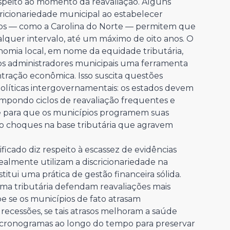
espeito ao momento da reavaliação. Alguns
icionariedade municipal ao estabelecer
ros — como a Carolina do Norte — permitem que
lquer intervalo, até um máximo de oito anos. O
nomia local, em nome da equidade tributária,
 dos administradores municipais uma ferramenta
ntração econômica. Isso suscita questões
olíticas intergovernamentais: os estados devem
, impondo ciclos de reavaliação frequentes e
de para que os municípios programem suas
ndo choques na base tributária que agravem
ificado diz respeito à escassez de evidências
ealmente utilizam a discricionariedade na
itui uma prática de gestão financeira sólida.
ma tributária defendam reavaliações mais
be se os municípios de fato atrasam
recessões, se tais atrasos melhoram a saúde
us cronogramas ao longo do tempo para preservar