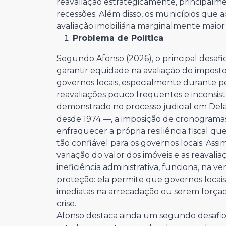
reavaliação estrategicamente, principalm
recessões. Além disso, os municípios que
avaliação imobiliária marginalmente mai
Problema de Política
Segundo Afonso (2026), o principal desafio
garantir equidade na avaliação do imposto 
governos locais, especialmente durante 
reavaliações pouco frequentes e inconsi
demonstrado no processo judicial em Dela
desde 1974 —, a imposição de cronogramas
enfraquecer a própria resiliência fiscal q
tão confiável para os governos locais. As
variação do valor dos imóveis e as reava
ineficiência administrativa, funciona, n
proteção: ela permite que governos locai
imediatas na arrecadação ou serem forç
crise.
Afonso destaca ainda um segundo desafio 