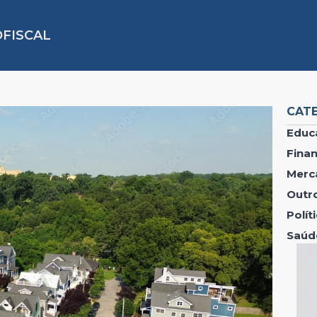
FISCAL
CAT
Educ
Fina
Merc
Outr
Polí
Saúd