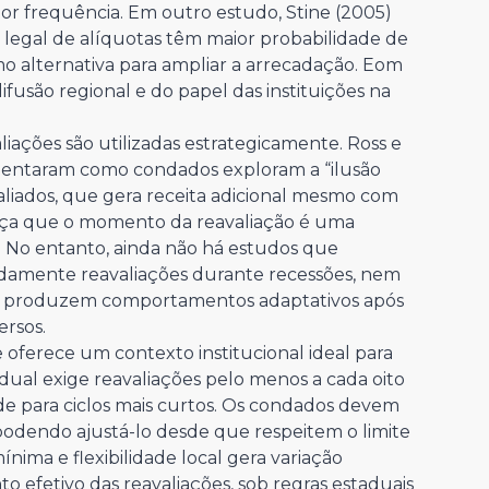
or frequência. Em outro estudo, Stine (2005)
legal de alíquotas têm maior probabilidade de
omo alternativa para ampliar a arrecadação. Eom
ifusão regional e do papel das instituições na
ações são utilizadas estrategicamente. Ross e
mentaram como condados exploram a “ilusão
valiados, que gera receita adicional mesmo com
orça que o momento da reavaliação é uma
a. No entanto, ainda não há estudos que
adamente reavaliações durante recessões, nem
l ou produzem comportamentos adaptativos após
ersos.
 oferece um contexto institucional ideal para
adual exige reavaliações pelo menos a cada oito
de para ciclos mais curtos. Os condados devem
odendo ajustá-lo desde que respeitem o limite
nima e flexibilidade local gera variação
o efetivo das reavaliações, sob regras estaduais