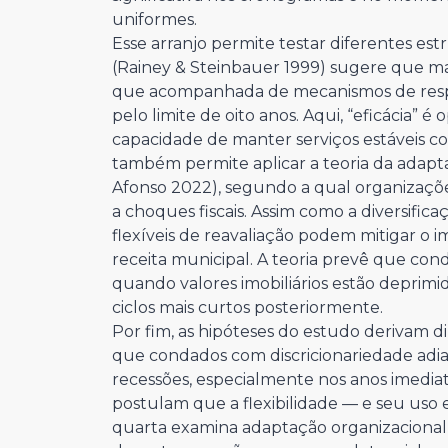
uniformes.
Esse arranjo permite testar diferentes estr
(Rainey & Steinbauer 1999) sugere que 
que acompanhada de mecanismos de respo
pelo limite de oito anos. Aqui, “eficácia” 
capacidade de manter serviços estáveis com
também permite aplicar a teoria da adapt
Afonso 2022), segundo a qual organizações 
a choques fiscais. Assim como a diversificaçã
flexíveis de reavaliação podem mitigar o i
receita municipal. A teoria prevê que con
quando valores imobiliários estão depri
ciclos mais curtos posteriormente.
Por fim, as hipóteses do estudo derivam d
que condados com discricionariedade adia
recessões, especialmente nos anos imediat
postulam que a flexibilidade — e seu uso e
quarta examina adaptação organizacional,