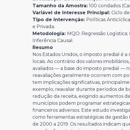
Tamanho da Amostra:
100 condados (Car
Variável de Interesse Principal:
Ciclo de
Tipo de Intervenção:
Políticas Anticícli
e Privada.
Metodologia:
MQO; Regressão Logística; 
Inferência Causal.
Resumo
Nos Estados Unidos, o imposto predial é a 
locais. Ao contrário dos valores imobiliári
avaliados — a base do imposto predial — n
reavaliações geralmente ocorrem com po
tem implicações significativas, principal
exemplo, reavaliar durante períodos de ba
redução da receita, exigindo aumentos de t
municípios podem programar estrategicame
financeiros adversos. Este estudo investiga
como ferramentas estratégicas de gestão f
de 2000 a 2019. Os resultados indicam 