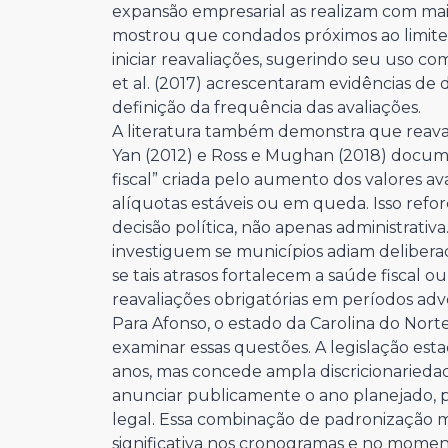
expansão empresarial as realizam com mai
mostrou que condados próximos ao limite 
iniciar reavaliações, sugerindo seu uso c
et al. (2017) acrescentaram evidências de d
definição da frequência das avaliações.
A literatura também demonstra que reavali
Yan (2012) e Ross e Mughan (2018) docu
fiscal” criada pelo aumento dos valores a
alíquotas estáveis ou em queda. Isso ref
decisão política, não apenas administrativ
investiguem se municípios adiam deliber
se tais atrasos fortalecem a saúde fisca
reavaliações obrigatórias em períodos adv
Para Afonso, o estado da Carolina do Norte
examinar essas questões. A legislação est
anos, mas concede ampla discricionarieda
anunciar publicamente o ano planejado, p
legal. Essa combinação de padronização mí
significativa nos cronogramas e no moment