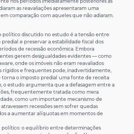
ente nos períodos imediatamente posteriores às
 adiaram as reavaliações apresentaram uma
or em comparação com aqueles que não adiaram.
 político discutido no estudo é a tensão entre
predial e preservar a estabilidade fiscal dos
períodos de recessão econômica. Embora
stentes gerem desigualdades evidentes — como
ware, onde os imóveis não eram reavaliados
 rígidos e frequentes pode, inadvertidamente,
ue torna o imposto predial uma fonte de receita
sim, o estudo argumenta que a defasagem entre a
liações, frequentemente tratada como mera
a verdade, como um importante mecanismo de
s atravessem recessões sem sofrer quedas
ados a aumentar alíquotas em momentos de
político: o equilíbrio entre determinações