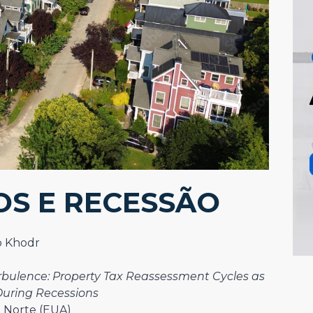
OS E RECESSÃO
o Khodr
bulence: Property Tax Reassessment Cycles as
During Recessions
o Norte (EUA)