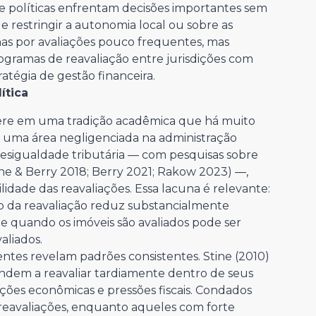
 de políticas enfrentam decisões importantes sem
e restringir a autonomia local ou sobre as
nas por avaliações pouco frequentes, mas
gramas de reavaliação entre jurisdições com
ratégia de gestão financeira.
ítica
sere em uma tradição acadêmica que há muito
l uma área negligenciada na administração
desigualdade tributária — com pesquisas sobre
ene & Berry 2018; Berry 2021; Rakow 2023) —,
idade das reavaliações. Essa lacuna é relevante:
da reavaliação reduz substancialmente
e quando os imóveis são avaliados pode ser
aliados.
entes revelam padrões consistentes. Stine (2010)
ndem a reavaliar tardiamente dentro de seus
dições econômicas e pressões fiscais. Condados
 reavaliações, enquanto aqueles com forte