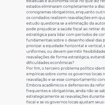
estaduais e autonomia local no que diz r
estados eliminaram completamente a discr
cronogramas obrigatórios, enquanto out
os condados realizem reavaliações em qua
estudo questiona se a eliminação da auto
pode prejudicar a saúde fiscal ao retirar
estratégica para lidar com períodos de co
fundamentais sobre o desenho ideal das p
priorizar a equidade horizontal e vertical
uniformes, ou devem permitir flexibilida
reavaliações de forma estratégica, evita
dificuldades econômicas?
Por fim, o terceiro problema político ident
empíricas sobre como os governos locais r
reavaliação e se esse comportamento const
Embora acadêmicos e defensores da refor
frequentes e obrigatórias, ainda não se sa
estrategicamente as reavaliações durante 
fiscal e se os governos locais ajustam se