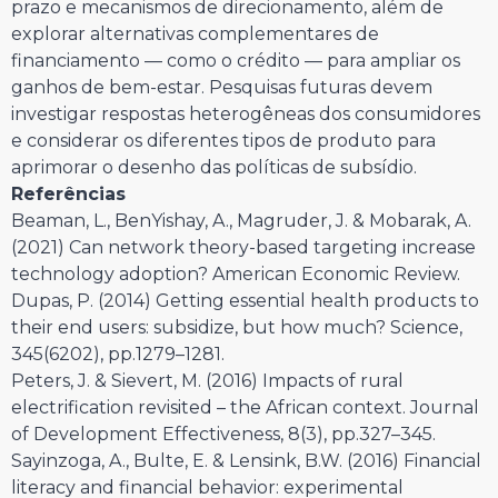
prazo e mecanismos de direcionamento, além de
explorar alternativas complementares de
financiamento — como o crédito — para ampliar os
ganhos de bem-estar. Pesquisas futuras devem
investigar respostas heterogêneas dos consumidores
e considerar os diferentes tipos de produto para
aprimorar o desenho das políticas de subsídio.
Referências
Beaman, L., BenYishay, A., Magruder, J. & Mobarak, A.
(2021) Can network theory-based targeting increase
technology adoption? American Economic Review.
Dupas, P. (2014) Getting essential health products to
their end users: subsidize, but how much? Science,
345(6202), pp.1279–1281.
Peters, J. & Sievert, M. (2016) Impacts of rural
electrification revisited – the African context. Journal
of Development Effectiveness, 8(3), pp.327–345.
Sayinzoga, A., Bulte, E. & Lensink, B.W. (2016) Financial
literacy and financial behavior: experimental