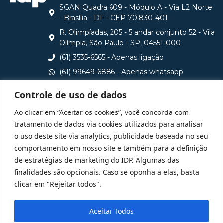
SGAN Quadra 609 - Módulo A - Via L2 Norte
- Brasília - DF - CEP 70.830-401
R. Olimpíadas, 205 - 5 andar conjunto 52 - Vila
Olímpia, São Paulo - SP, 04551-000
(61) 3535-6565 - Apenas ligação
(61) 99649-6886 - Apenas whatsapp
central@idp.edu.br
Controle de uso de dados
Consulte aqui o cadastro da Instituição no Sistema e-
Ao clicar em “Aceitar os cookies”, você concorda com
MEC
tratamento de dados via cookies utilizados para analisar
o uso deste site via analytics, publicidade baseada no seu
comportamento em nosso site e também para a definição
de estratégias de marketing do IDP. Algumas das
finalidades são opcionais. Caso se oponha a elas, basta
clicar em "Rejeitar todos".
Aceitar Todos