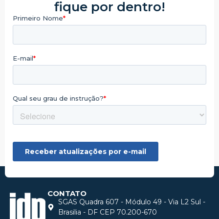
fique por dentro!
CONTATO
SGAS Quadra 607 - Módulo 49 - Via L2 Sul -
Brasilia - DF CEP 70.200-670