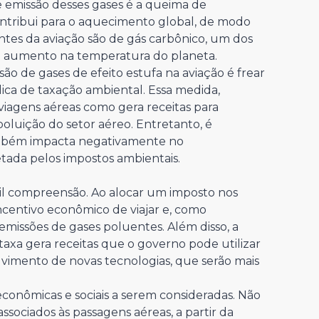
 emissão desses gases é a queima de
ontribui para o aquecimento global, de modo
ntes da aviação são de gás carbônico, um dos
de aumento na temperatura do planeta.
o de gases de efeito estufa na aviação é frear
ica de taxação ambiental. Essa medida,
iagens aéreas como gera receitas para
oluição do setor aéreo. Entretanto, é
ambém impacta negativamente no
tada pelos impostos ambientais.
il compreensão. Ao alocar um imposto nos
ncentivo econômico de viajar e, como
missões de gases poluentes. Além disso, a
axa gera receitas que o governo pode utilizar
lvimento de novas tecnologias, que serão mais
conômicas e sociais a serem consideradas. Não
ociados às passagens aéreas, a partir da