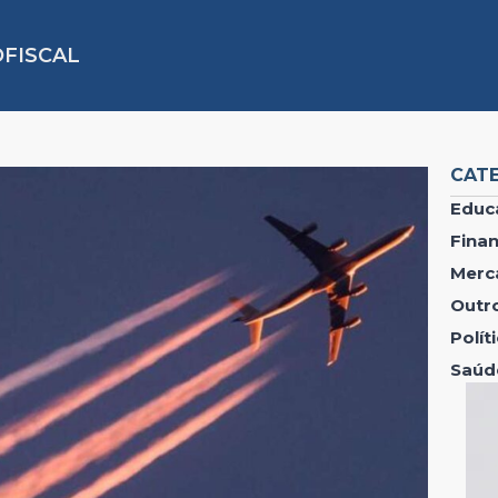
FISCAL
CAT
Educ
Fina
Merc
Outr
Polí
Saúd