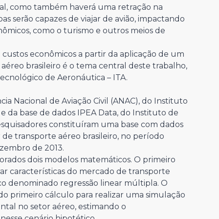
al, como também haverá uma retração na
as serão capazes de viajar de avião, impactando
nômicos, como o turismo e outros meios de
e custos econômicos a partir da aplicação de um
aéreo brasileiro é o tema central deste trabalho,
Tecnológico de Aeronáutica – ITA.
ia Nacional de Aviação Civil (ANAC), do Instituto
) e da base de dados IPEA Data, do Instituto de
pesquisadores constituíram uma base com dados
 de transporte aéreo brasileiro, no período
ezembro de 2013.
borados dois modelos matemáticos. O primeiro
rar características do mercado de transporte
o denominado regressão linear múltipla. O
o primeiro cálculo para realizar uma simulação
al no setor aéreo, estimando o
sse cenário hipotético.