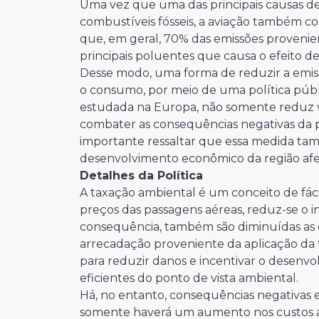
Uma vez que uma das principais causas de
combustíveis fósseis, a aviação também c
que, em geral, 70% das emissões provenie
principais poluentes que causa o efeito 
Desse modo, uma forma de reduzir a emissã
o consumo, por meio de uma política públ
estudada na Europa, não somente reduz v
combater as consequências negativas da p
importante ressaltar que essa medida t
desenvolvimento econômico da região afe
Detalhes da Política
A taxação ambiental é um conceito de fác
preços das passagens aéreas, reduz-se o i
consequência, também são diminuídas as e
arrecadação proveniente da aplicação da t
para reduzir danos e incentivar o desenvo
eficientes do ponto de vista ambiental.
Há, no entanto, consequências negativas e
somente haverá um aumento nos custos ass