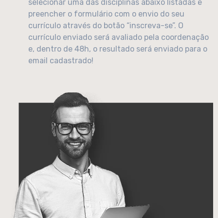
selecionar uma das disciplinas abaixo listadas e
preencher o formulário com o envio do seu
currículo através do botão “inscreva-se”. O
currículo enviado será avaliado pela coordenação
e, dentro de 48h, o resultado será enviado para o
email cadastrado!