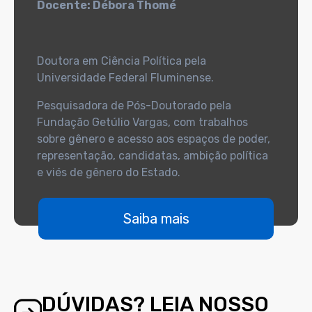
Docente: Débora Thomé
Doutora em Ciência Política pela
Universidade Federal Fluminense.
Pesquisadora de Pós-Doutorado pela
Fundação Getúlio Vargas, com trabalhos
sobre gênero e acesso aos espaços de poder,
representação, candidatas, ambição política
e viés de gênero do Estado.
Saiba mais
DÚVIDAS? LEIA NOSSO