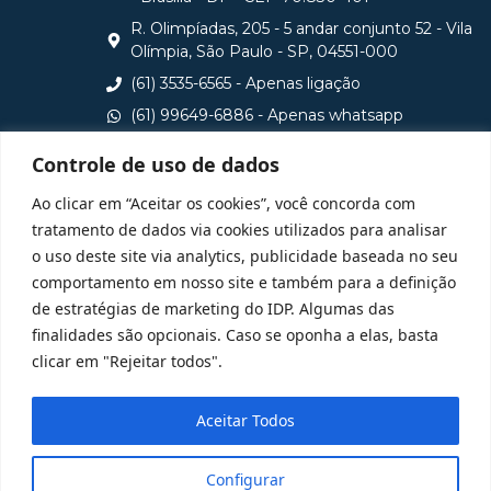
R. Olimpíadas, 205 - 5 andar conjunto 52 - Vila
Olímpia, São Paulo - SP, 04551-000
(61) 3535-6565 - Apenas ligação
(61) 99649-6886 - Apenas whatsapp
central@idp.edu.br
Controle de uso de dados
Consulte aqui o cadastro da Instituição no Sistema e-
Ao clicar em “Aceitar os cookies”, você concorda com
MEC
tratamento de dados via cookies utilizados para analisar
o uso deste site via analytics, publicidade baseada no seu
comportamento em nosso site e também para a definição
de estratégias de marketing do IDP. Algumas das
finalidades são opcionais. Caso se oponha a elas, basta
clicar em "Rejeitar todos".
Aceitar Todos
Configurar