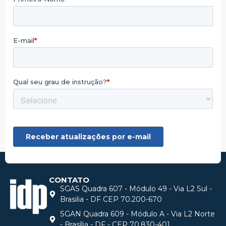
CONTATO
SGAS Quadra 607 - Módulo 49 - Via L2 Sul -
Brasilia - DF CEP 70.200-670
SGAN Quadra 609 - Módulo A - Via L2 Norte
- Brasília - DF - CEP 70.830-401