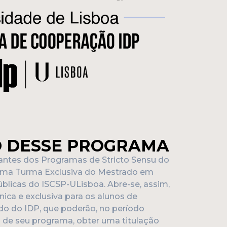
O DESSE PROGRAMA
antes dos Programas de Stricto Sensu do
 uma Turma Exclusiva do Mestrado em
úblicas do ISCSP-ULisboa. Abre-se, assim,
ica e exclusiva para os alunos de
o do IDP, que poderão, no período
o de seu programa, obter uma titulação