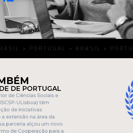
AMBÉM
ADE DE PORTUGAL
ior de Ciências Sociais e
 (ISCSP-ULisboa) têm
ão de iniciativas
e a extensão na área da
ssa parceria alçou um novo
ermo de Cooperação para a