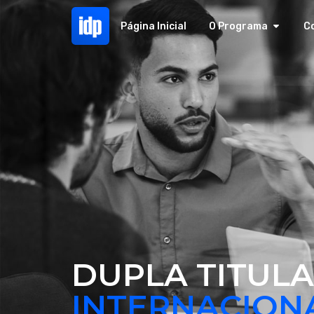
Página Inicial
O Programa
C
DUPLA TITUL
INTERNACION