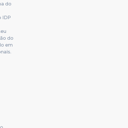
ma do
o IDP
seu
são do
do em
nais.
no