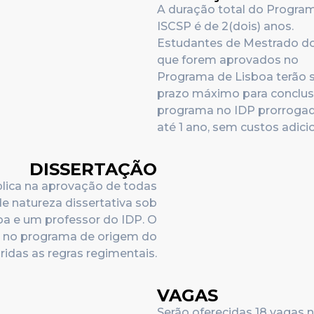
A duração total do Progra
ISCSP é de 2(dois) anos.
Estudantes de Mestrado d
que forem aprovados no
Programa de Lisboa terão 
prazo máximo para conclu
programa no IDP prorroga
até 1 ano, sem custos adicio
DISSERTAÇÃO
plica na aprovação de todas
de natureza dissertativa sob
oa e um professor do IDP. O
o no programa de origem do
idas as regras regimentais.
VAGAS
Serão oferecidas 18 vagas 