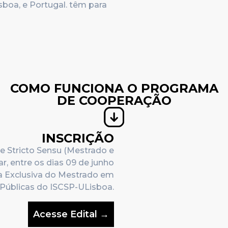
isboa, e Portugal. têm para
COMO FUNCIONA O PROGRAMA
DE COOPERAÇÃO
INSCRIÇÃO
e Stricto Sensu (Mestrado e
r, entre os dias
09 de junho
ma Exclusiva do Mestrado em
 Públicas do ISCSP-ULisboa.
Acesse Edital →