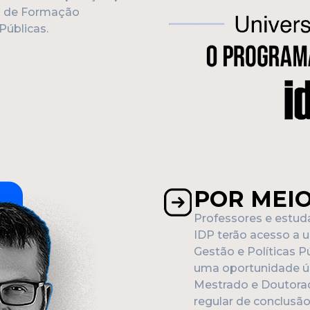
a de Formação
Públicas.
POR MEI
Professores e estud
IDP terão acesso a
Gestão e Políticas P
uma oportunidade ún
Mestrado e Doutorad
regular de conclusã