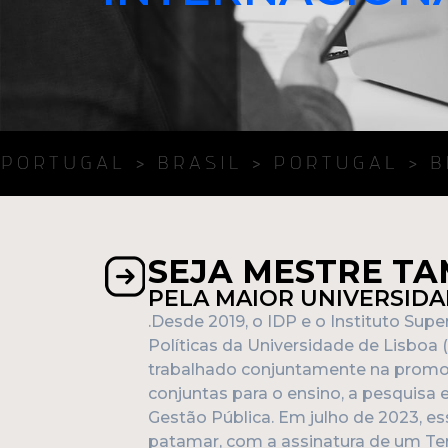
SEJA MESTRE T
PELA MAIOR UNIVERSID
.Desde 2019, o IDP e o Instituto Super
Políticas da Universidade de Lisboa
trabalhado conjuntamente na promoç
conjuntas para o ensino, a pesquisa 
Gestão Pública. Em julho de 2023, e
patamar, com a assinatura de um T