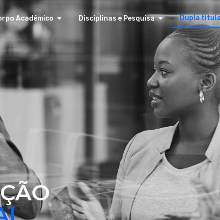
Dupla titul
orpo Acadêmico
Disciplinas e Pesquisa
AÇÃO
AL