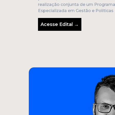
realização conjunta de um Program
Especializada em Gestão e Políticas 
Acesse Edital →