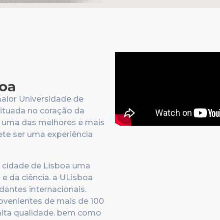
boa
maior Universidade de
ituada no coração da
e uma das melhores e mais
ete ser uma experiência
a cidade de Lisboa uma
 e da ciência. a ULisboa
antes internacionais.
rovenientes de mais de 100
alta qualidade. bem como