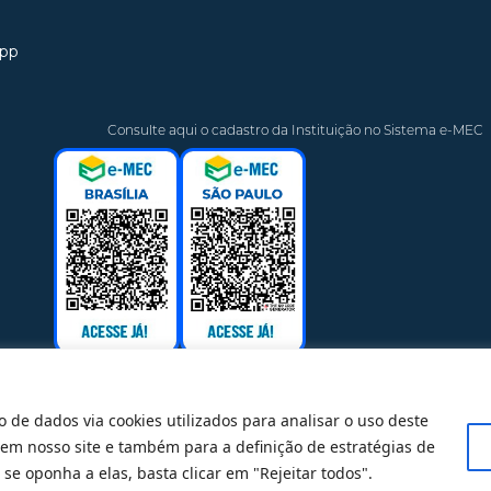
app
Consulte aqui o cadastro da Instituição no Sistema e-MEC
o de dados via cookies utilizados para analisar o uso deste
 em nosso site e também para a definição de estratégias de
@ 2025 Todos Direitos Reservados
se oponha a elas, basta clicar em "Rejeitar todos".