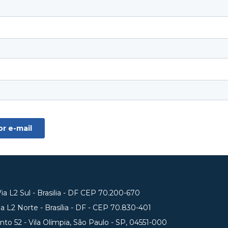
a L2 Sul - Brasilia - DF CEP 70.200-670
 L2 Norte - Brasília - DF - CEP 70.830-401
unto 52 - Vila Olímpia, São Paulo - SP, 04551-000