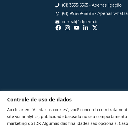
(61) 3535-6565 - Apenas ligação
(61) 99649-6886 - Apenas whats
central@idp.edu.br
Controle de uso de dados
Ao clicar em “Aceitar os cookies”, você concorda com tratament
site via analytics, publicidade baseada no seu comportamento
marketing do IDP. Algumas das finalidades são opcionais. Caso 