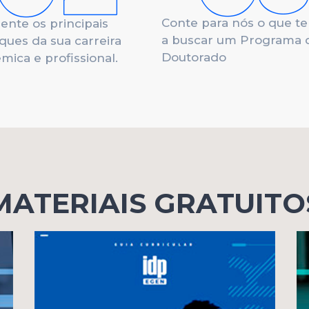
Conte para nós o que te
ente os principais
a buscar um Programa 
ques da sua carreira
Doutorado
mica e profissional.
MATERIAIS GRATUITO