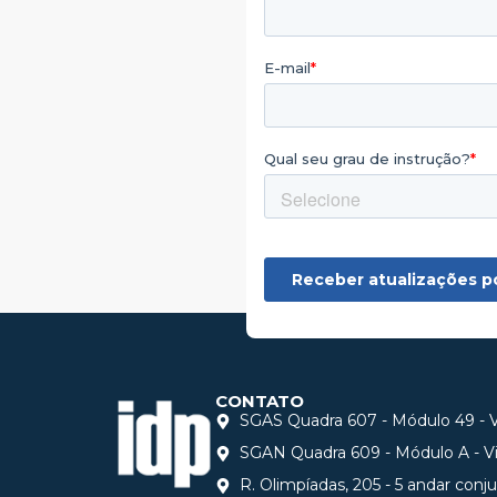
CONTATO
SGAS Quadra 607 - Módulo 49 - Vi
SGAN Quadra 609 - Módulo A - Via
R. Olimpíadas, 205 - 5 andar conj