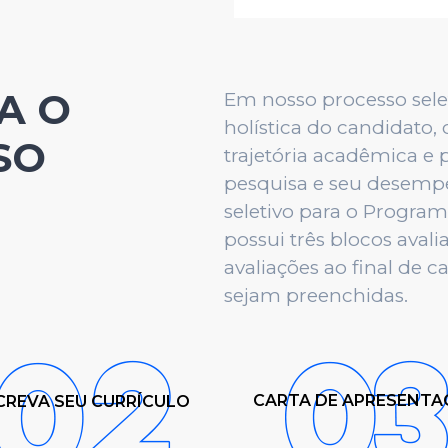
A O
Em nosso processo sele
holística do candidato,
SO
trajetória acadêmica e 
pesquisa e seu desempe
seletivo para o Progr
possui três blocos avali
avaliações ao final de 
sejam preenchidas.
CARTA DE APRESENTA
CREVA SEU CURRÍCULO