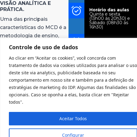
VISÃO ANALÍTICA E
PRÁTICA.
Horário das aulas
Quinta e sexta
(13h00 às 20h30) e
Uma das principais
Sábado (08h30 às
16h30)
características do MCD é a
metodologia de ensino,
Início das Aulas
que, além de uma sólida
Agosto de 2026
Controle de uso de dados
formação teórica, confere
Ao clicar em “Aceitar os cookies”, você concorda com
CARGA HORÁRIA
especial atenção à análise
540 horas
tratamento de dados via cookies utilizados para analisar o uso
de estudos de caso e à
deste site via analytics, publicidade baseada no seu
resolução de problemas
comportamento em nosso site e também para a definição de
práticos relacionados à
estratégias de marketing do IDP. Algumas das finalidades são
criação, à gestão, ao
opcionais. Caso se oponha a elas, basta clicar em "Rejeitar
monitoramento e à
todos".
avaliação de estratégias de
comunicação digital.
Aceitar Todos
Além disso, os encontros
Configurar