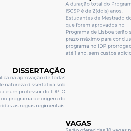
A duração total do Progra
ISCSP é de 2(dois) anos.
Estudantes de Mestrado d
que forem aprovados no
Programa de Lisboa terão 
prazo máximo para conclu
programa no IDP prorroga
até 1 ano, sem custos adicio
DISSERTAÇÃO
plica na aprovação de todas
de natureza dissertativa sob
oa e um professor do IDP. O
o no programa de origem do
idas as regras regimentais.
VAGAS
Serão oferecidas 18 vagas 