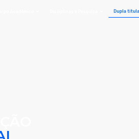
Dupla titul
orpo Acadêmico
Disciplinas e Pesquisa
AÇÃO
AL