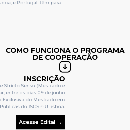
isboa, e Portugal. têm para
COMO FUNCIONA O PROGRAMA
DE COOPERAÇÃO
INSCRIÇÃO
e Stricto Sensu (Mestrado e
r, entre os dias
09 de junho
ma Exclusiva do Mestrado em
 Públicas do ISCSP-ULisboa.
Acesse Edital →