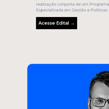
realização conjunta de um Program
Especializada em Gestão e Políticas 
Acesse Edital →