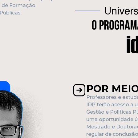
a de Formação
Públicas.
POR MEI
Professores e estud
IDP terão acesso a
Gestão e Políticas P
uma oportunidade ún
Mestrado e Doutorad
regular de conclusã