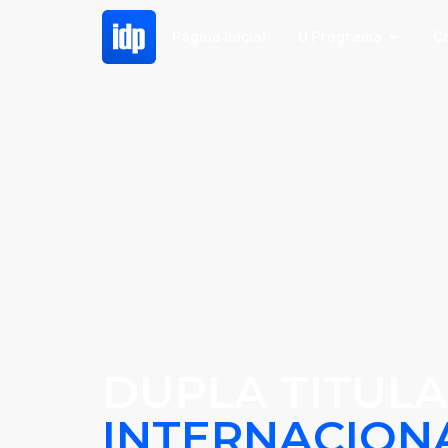
Página Inicial
O Programa
C
DUPLA TITUL
INTERNACION