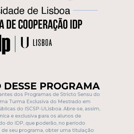
O DESSE PROGRAMA
antes dos Programas de Stricto Sensu do
 uma Turma Exclusiva do Mestrado em
úblicas do ISCSP-ULisboa. Abre-se, assim,
ica e exclusiva para os alunos de
o do IDP, que poderão, no período
o de seu programa, obter uma titulação