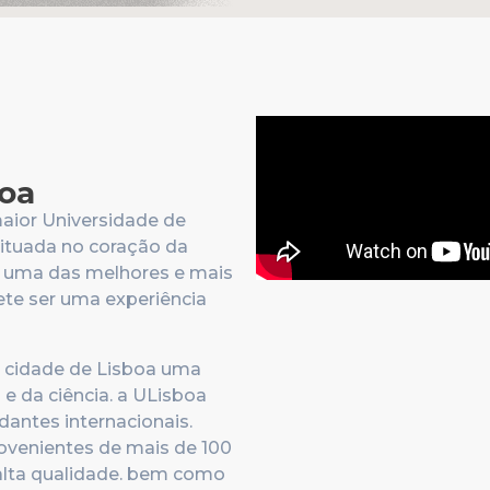
boa
maior Universidade de
ituada no coração da
e uma das melhores e mais
ete ser uma experiência
a cidade de Lisboa uma
 e da ciência. a ULisboa
antes internacionais.
rovenientes de mais de 100
alta qualidade. bem como