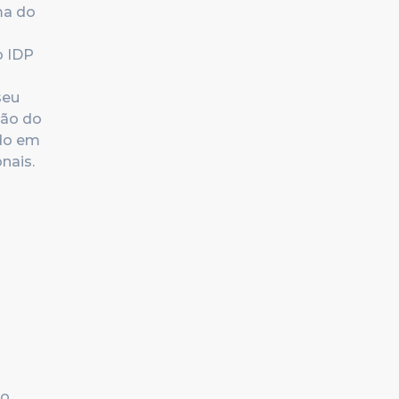
ma do
o IDP
seu
são do
do em
nais.
no