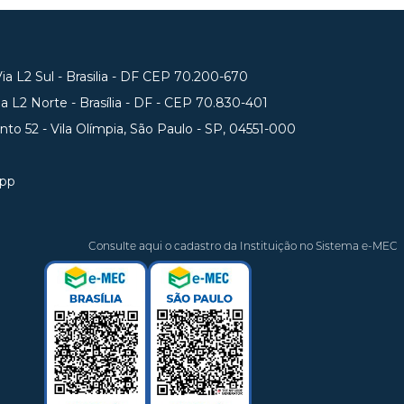
a L2 Sul - Brasilia - DF CEP 70.200-670
 L2 Norte - Brasília - DF - CEP 70.830-401
unto 52 - Vila Olímpia, São Paulo - SP, 04551-000
app
Consulte aqui o cadastro da Instituição no Sistema e-MEC