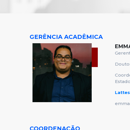
GERÊNCIA ACADÊMICA
EMMA
Gerent
Doutor
Coorde
Estado
Latte
emman
COORDENAÇÃO