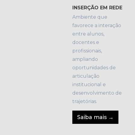
INSERÇÃO EM REDE
Ambiente que
favorece a interação
entre alunos,
docentes e
profissionais,
ampliando
oportunidades de
articulação
institucional e
desenvolvimento de
trajetórias.
Saiba mais