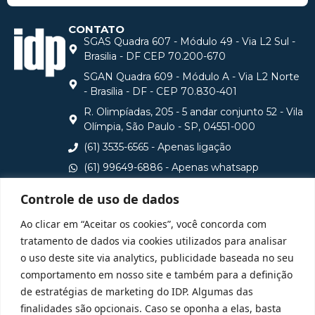
CONTATO
SGAS Quadra 607 - Módulo 49 - Via L2 Sul -
Brasilia - DF CEP 70.200-670
SGAN Quadra 609 - Módulo A - Via L2 Norte
- Brasília - DF - CEP 70.830-401
R. Olimpíadas, 205 - 5 andar conjunto 52 - Vila
Olímpia, São Paulo - SP, 04551-000
(61) 3535-6565 - Apenas ligação
(61) 99649-6886 - Apenas whatsapp
central@idp.edu.br
Controle de uso de dados
Consulte aqui o cadastro da Instituição no Sistema e-
Ao clicar em “Aceitar os cookies”, você concorda com
MEC
tratamento de dados via cookies utilizados para analisar
o uso deste site via analytics, publicidade baseada no seu
comportamento em nosso site e também para a definição
de estratégias de marketing do IDP. Algumas das
finalidades são opcionais. Caso se oponha a elas, basta