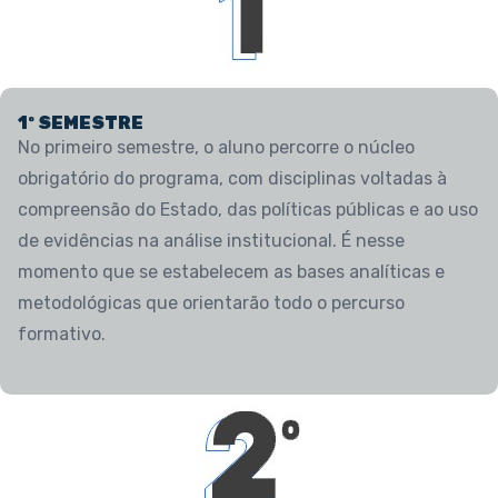
1º SEMESTRE
No primeiro semestre, o aluno percorre o núcleo
obrigatório do programa, com disciplinas voltadas à
compreensão do Estado, das políticas públicas e ao uso
de evidências na análise institucional. É nesse
momento que se estabelecem as bases analíticas e
metodológicas que orientarão todo o percurso
formativo.