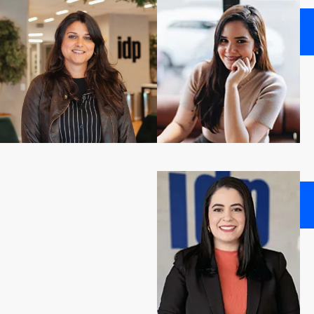
MARÍLIA
F.
R.
DE
MACÊDO