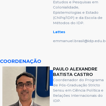
Estudos e Pesquisas em
Colonialidade,
Epistemologias e Estado
(CNPq/IDP) e da Escola de
Métodos do IDP.
Lattes
emmanuel.brasil@idp.edu.b
COORDENAÇÃO
PAULO ALEXANDRE
BATISTA CASTRO
Coordenador do Programa
de Pós-Graduação Stricto
Sensu em Ciência Política e
Relações Internacionais do
IDP.