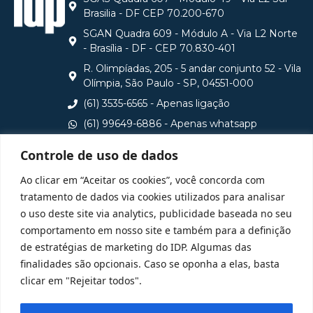
Brasilia - DF CEP 70.200-670
SGAN Quadra 609 - Módulo A - Via L2 Norte
- Brasília - DF - CEP 70.830-401
R. Olimpíadas, 205 - 5 andar conjunto 52 - Vila
Olímpia, São Paulo - SP, 04551-000
(61) 3535-6565 - Apenas ligação
(61) 99649-6886 - Apenas whatsapp
central@idp.edu.br
Controle de uso de dados
Consulte aqui o cadastro da Instituição no Sistema e-
Ao clicar em “Aceitar os cookies”, você concorda com
MEC
tratamento de dados via cookies utilizados para analisar
o uso deste site via analytics, publicidade baseada no seu
comportamento em nosso site e também para a definição
de estratégias de marketing do IDP. Algumas das
finalidades são opcionais. Caso se oponha a elas, basta
clicar em "Rejeitar todos".