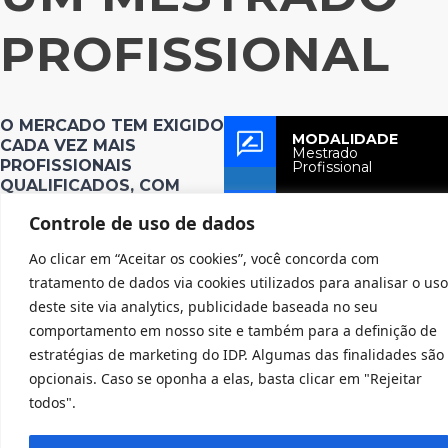
PROFISSIONAL
O MERCADO TEM EXIGIDO
MODALIDADE
CADA VEZ MAIS
Mestrado
PROFISSIONAIS
Profissional
QUALIFICADOS, COM
VISÃO ANALÍTICA E
Horário das aulas
Controle de uso de dados
PRÁTICA
Quinta e Sexta
(13h00 às 20h30),
Sábado (8h30 às
Uma das principais
Ao clicar em “Aceitar os cookies”, você concorda com
16h30)
tratamento de dados via cookies utilizados para analisar o uso
características do MECO é
deste site via analytics, publicidade baseada no seu
a metodologia de ensino,
Início das Aulas
Agosto de 2026
comportamento em nosso site e também para a definição de
que, além de uma sólida
estratégias de marketing do IDP. Algumas das finalidades são
formação teórica, confere
CARGA HORÁRIA
opcionais. Caso se oponha a elas, basta clicar em "Rejeitar
576 horas
especial atenção à análise
todos".
de
estudos de caso
e de
aplicações práticas do