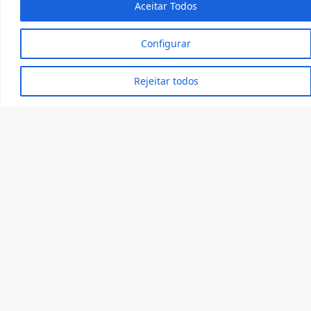
Aceitar Todos
conhecimento à economia.
Configurar
Além disso, o curso é
concentrado às sextas e
Rejeitar todos
sábados, de forma a
permitir a participação de
profissionais que buscam
conciliar a sua participação
no mestrado com o
exercício profissional.