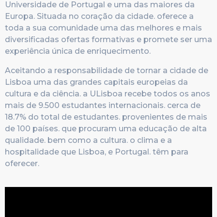
Universidade de Portugal e uma das maiores da
Europa. Situada no coração da cidade. oferece a
toda a sua comunidade uma das melhores e mais
diversificadas ofertas formativas e promete ser uma
experiência única de enriquecimento.
Aceitando a responsabilidade de tornar a cidade de
Lisboa uma das grandes capitais europeias da
cultura e da ciência. a ULisboa recebe todos os anos
mais de 9.500 estudantes internacionais. cerca de
18.7% do total de estudantes. provenientes de mais
de 100 países. que procuram uma educação de alta
qualidade. bem como a cultura. o clima e a
hospitalidade que Lisboa, e Portugal. têm para
oferecer.