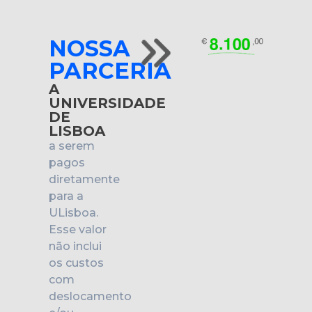
NOSSA
PARCERIA
A
UNIVERSIDADE
DE
LISBOA
a serem
pagos
diretamente
para a
ULisboa.
Esse valor
não inclui
os custos
com
deslocamento