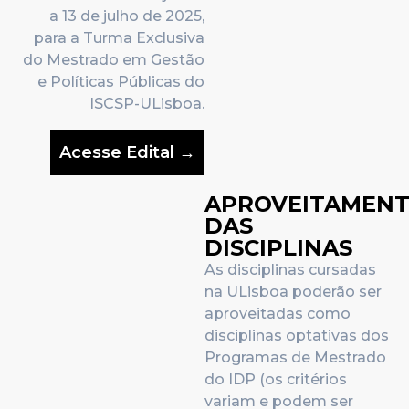
a 13 de julho de 2025
,
para a Turma Exclusiva
do Mestrado em Gestão
e Políticas Públicas do
ISCSP-ULisboa.
Acesse Edital →
APROVEITAMEN
DAS
DISCIPLINAS
As disciplinas cursadas
na ULisboa poderão ser
aproveitadas como
disciplinas optativas dos
Programas de Mestrado
do IDP (os critérios
variam e podem ser