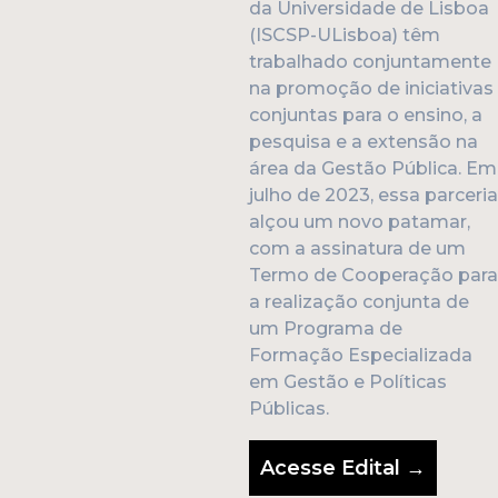
da Universidade de Lisboa
(ISCSP-ULisboa) têm
trabalhado conjuntamente
na promoção de iniciativas
conjuntas para o ensino, a
pesquisa e a extensão na
área da Gestão Pública. Em
julho de 2023, essa parceria
alçou um novo patamar,
com a assinatura de um
Termo de Cooperação para
a realização conjunta de
um Programa de
Formação Especializada
em Gestão e Políticas
Públicas.
Acesse Edital →