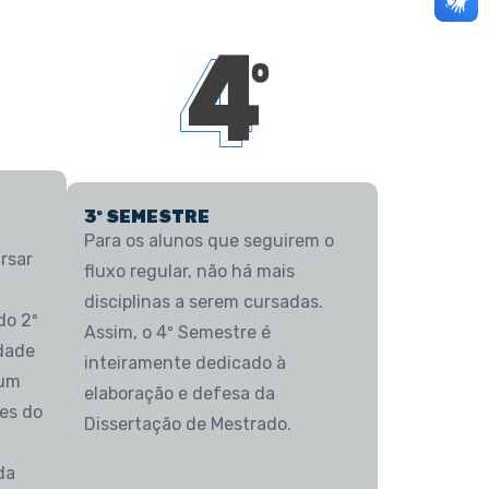
3º SEMESTRE
Para os alunos que seguirem o
rsar
fluxo regular, não há mais
a
disciplinas a serem cursadas.
do 2º
Assim, o 4º Semestre é
idade
inteiramente dedicado à
 um
elaboração e defesa da
es do
Dissertação de Mestrado.
da