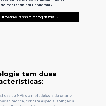
 de Mestrado em Economia?
Acesse nosso programa
logia tem duas
acterísticas:
ísticas do MPE é a metodologia de ensino,
mação teórica, confere especial atenção à