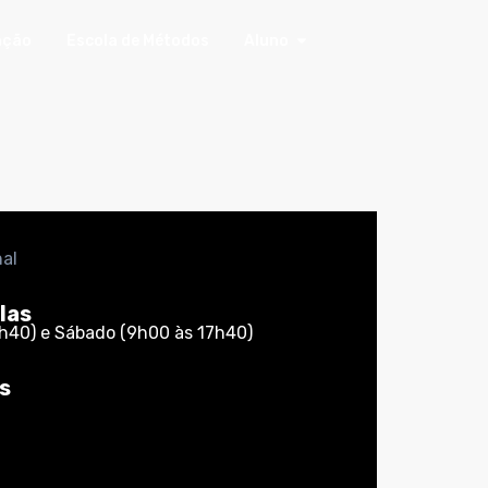
ação
Escola de Métodos
Aluno
nal
las
h40) e Sábado (9h00 às 17h40)
s