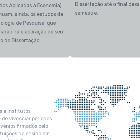
Dissertação até o final dess
dos Aplicadas à Economia).
semestre.
nuam, ainda, os estudos de
ologia de Pesquisa, que
narão na elaboração de seu
to de Dissertação.
 e institutos
 de vivenciar períodos
nvênios firmados pelo
tituições de ensino em