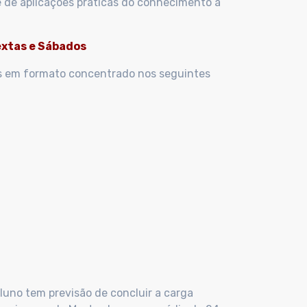
e de aplicações práticas do conhecimento à
extas e Sábados
as em formato concentrado nos seguintes
aluno tem previsão de concluir a carga