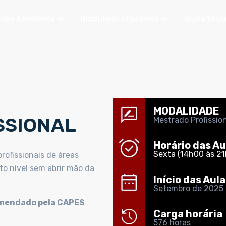
orpo Acadêmico
Disciplinas e Pesquisa
Dupla titul
MODALIDADE
SSIONAL
Mestrado Profissio
Horário das Au
Sexta (14h00 às 21
rofissionais de áreas
o nível sem abrir mão da
Início das Aula
Setembro de 2025
omendado pela CAPES
Carga horária
576 horas