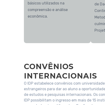
básicos utilizados na
de Da
compreensão e análise
Conti
econômica.
Metod
culmi
Proje
CONVÊNIOS
INTERNACIONAIS
O IDP estabelece convênios com universidades
estrangeiros para dar ao aluno a oportunidade
de estudos e pesquisas internacionais. Os co
IDP possibilitam o ingresso em mais de 15 ins