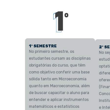
1º SEMESTRE
2º S
No primeiro semestre, os
No se
estudantes cursam as disciplinas
estud
obrigatórias do curso, que têm
optat
como objetivo conferir uma base
difer
sólida tanto em Microeconomia
ofere
quanto em Macroeconomia, além
(Fina
de buscar capacitar o aluno para
Conco
entender e aplicar instrumentos
Insti
matemáticos e estatísticos
e Inte