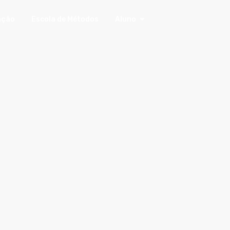
ação
Escola de Métodos
Aluno