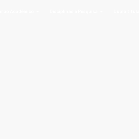
orpo Acadêmico
Disciplinas e Pesquisa
Dupla titul