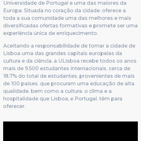
Universidade de Portugal e uma das maiores da
Europa. Situada no coração da cidade. oferece a
toda a sua comunidade uma das melhores e mais
diversificadas ofertas formativas e promete ser uma
experiência única de enriquecimento.
Aceitando a responsabilidade de tornar a cidade de
Lisboa uma das grandes capitais europeias da
cultura e da ciência. a ULisboa recebe todos os anos
mais de 9.500 estudantes internacionais. cerca de
18.7% do total de estudantes. provenientes de mais
de 100 países. que procuram uma educação de alta
qualidade. bem como a cultura. o clima e a
hospitalidade que Lisboa, e Portugal. têm para
oferecer.