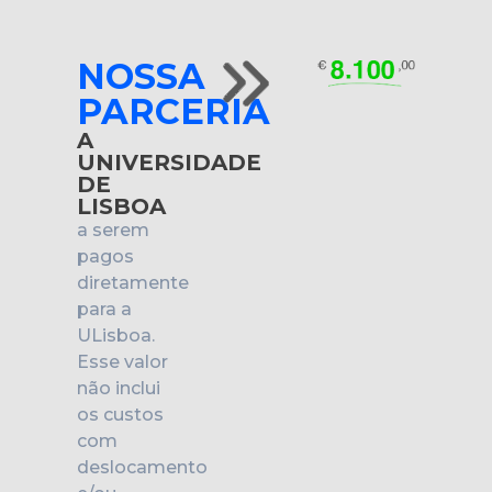
NOSSA
PARCERIA
A
UNIVERSIDADE
DE
LISBOA
a serem
pagos
diretamente
para a
ULisboa.
Esse valor
não inclui
os custos
com
deslocamento