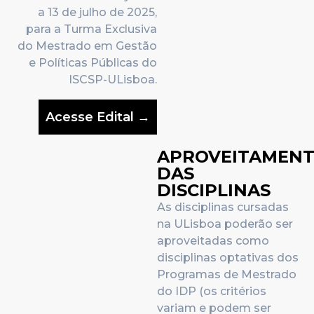
a 13 de julho de 2025
,
para a Turma Exclusiva
do Mestrado em Gestão
e Políticas Públicas do
ISCSP-ULisboa.
Acesse Edital →
APROVEITAMEN
DAS
DISCIPLINAS
As disciplinas cursadas
na ULisboa poderão ser
aproveitadas como
disciplinas optativas dos
Programas de Mestrado
do IDP (os critérios
variam e podem ser