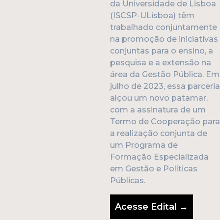
da Universidade de Lisboa
(ISCSP-ULisboa) têm
trabalhado conjuntamente
na promoção de iniciativas
conjuntas para o ensino, a
pesquisa e a extensão na
área da Gestão Pública. Em
julho de 2023, essa parceria
alçou um novo patamar,
com a assinatura de um
Termo de Cooperação para
a realização conjunta de
um Programa de
Formação Especializada
em Gestão e Políticas
Públicas.
Acesse Edital →