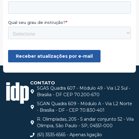
CONTATO
SGAS Quadra 607 - Módulo 49 - Via L2 Sul -
Brasilia - DF CEP 70.200-670
SGAN Quadra 609 - Módulo A - Via L2 Norte
- Brasília - DF - CEP 70.830-401
R. Olimpíadas, 205 - 5 andar conjunto 52 - Vila
Olímpia, São Paulo - SP, 04551-000
(61) 3535-6565 - Apenas ligação