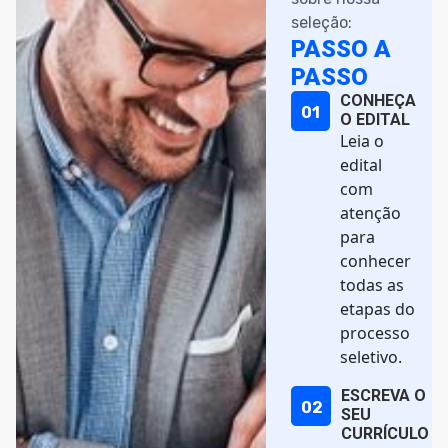
seleção:
PASSO A
PASSO
CONHEÇA
01
O EDITAL
Leia o
edital
com
atenção
para
conhecer
todas as
etapas do
processo
seletivo.
ESCREVA O
02
SEU
CURRÍCULO