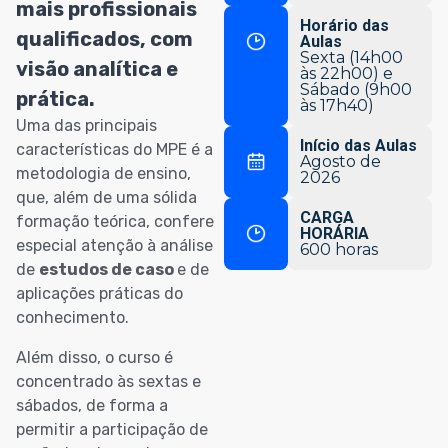
mais profissionais
Horário das
qualificados, com
Aulas
Sexta (14h00
visão analítica e
às 22h00) e
Sábado (9h00
prática.
às 17h40)
Uma das principais
Início das Aulas
características do MPE é a
Agosto de
metodologia de ensino,
2026
que, além de uma sólida
CARGA
formação teórica, confere
HORÁRIA
especial atenção à análise
600 horas
de
estudos de caso
e de
aplicações práticas do
conhecimento.
Além disso, o curso é
concentrado às sextas e
sábados, de forma a
permitir a participação de