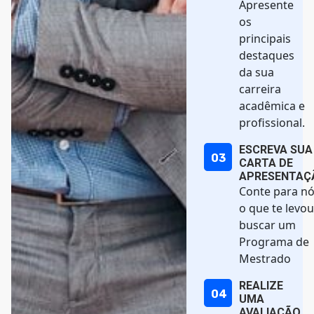
Apresente
os
principais
destaques
da sua
carreira
acadêmica e
profissional.
ESCREVA SUA
03
CARTA DE
APRESENTAÇ
Conte para n
o que te levou
buscar um
Programa de
Mestrado
REALIZE
04
UMA
AVALIAÇÃO