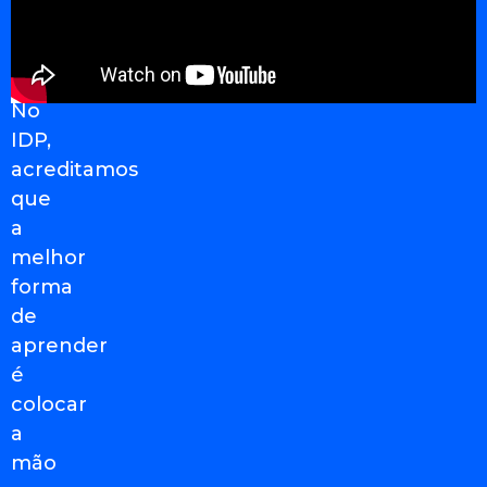
DE
ÚLTIMA
GERAÇÃO
No
IDP,
acreditamos
que
a
melhor
forma
de
aprender
é
colocar
a
mão