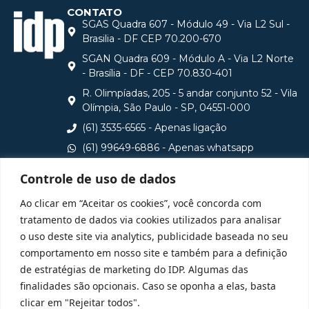
CONTATO
SGAS Quadra 607 - Módulo 49 - Via L2 Sul -
Brasilia - DF CEP 70.200-670
SGAN Quadra 609 - Módulo A - Via L2 Norte
- Brasília - DF - CEP 70.830-401
R. Olimpíadas, 205 - 5 andar conjunto 52 - Vila
Olímpia, São Paulo - SP, 04551-000
(61) 3535-6565 - Apenas ligação
(61) 99649-6886 - Apenas whatsapp
central@idp.edu.br
Controle de uso de dados
Consulte aqui o cadastro da Instituição no Sistema e-
Ao clicar em “Aceitar os cookies”, você concorda com
MEC
tratamento de dados via cookies utilizados para analisar
o uso deste site via analytics, publicidade baseada no seu
comportamento em nosso site e também para a definição
de estratégias de marketing do IDP. Algumas das
finalidades são opcionais. Caso se oponha a elas, basta
clicar em "Rejeitar todos".