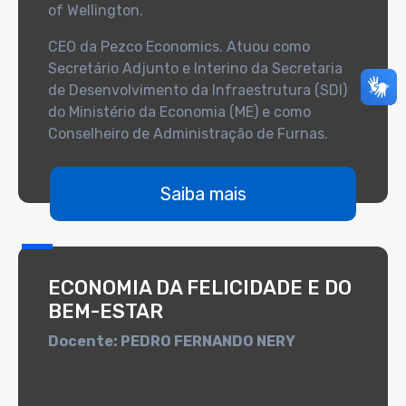
of Wellington.
CEO da Pezco Economics. Atuou como
Secretário Adjunto e Interino da Secretaria
de Desenvolvimento da Infraestrutura (SDI)
do Ministério da Economia (ME) e como
Conselheiro de Administração de Furnas.
Saiba mais
ECONOMIA DA FELICIDADE E DO
BEM-ESTAR
Docente: PEDRO FERNANDO NERY