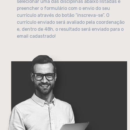
selecionar uma das disciplinas abaixo listadas e
preencher o formulário com o envio do seu
currículo através do botão “inscreva-se”. O
currículo enviado será avaliado pela coordenação
e, dentro de 48h, o resultado será enviado para o
email cadastrado!