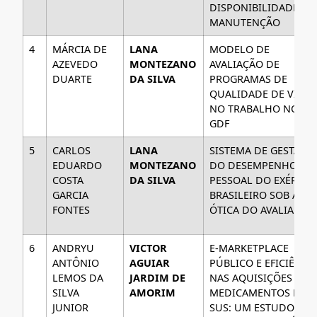
DISPONIBILIDADE E
MANUTENÇÃO
4
MÁRCIA DE
LANA
MODELO DE
AZEVEDO
MONTEZANO
AVALIAÇÃO DE
DUARTE
DA SILVA
PROGRAMAS DE
QUALIDADE DE VIDA
NO TRABALHO NO
GDF
5
CARLOS
LANA
SISTEMA DE GESTÃO
EDUARDO
MONTEZANO
DO DESEMPENHO DO
COSTA
DA SILVA
PESSOAL DO EXÉRCIT
GARCIA
BRASILEIRO SOB A
FONTES
ÓTICA DO AVALIADO
6
ANDRYU
VICTOR
E-MARKETPLACE
ANTÔNIO
AGUIAR
PÚBLICO E EFICIÊNCI
LEMOS DA
JARDIM DE
NAS AQUISIÇÕES DE
SILVA
AMORIM
MEDICAMENTOS NO
JUNIOR
SUS: UM ESTUDO DE