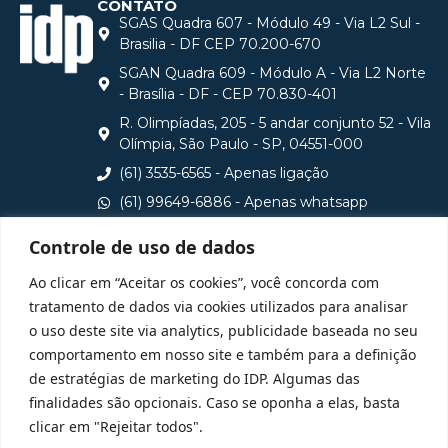
CONTATO
SGAS Quadra 607 - Módulo 49 - Via L2 Sul -
Brasilia - DF CEP 70.200-670
SGAN Quadra 609 - Módulo A - Via L2 Norte
- Brasília - DF - CEP 70.830-401
R. Olimpíadas, 205 - 5 andar conjunto 52 - Vila
Olímpia, São Paulo - SP, 04551-000
(61) 3535-6565 - Apenas ligação
(61) 99649-6886 - Apenas whatsapp
central@idp.edu.br
Controle de uso de dados
Consulte aqui o cadastro da Instituição no Sistema e-
Ao clicar em “Aceitar os cookies”, você concorda com
MEC
tratamento de dados via cookies utilizados para analisar
o uso deste site via analytics, publicidade baseada no seu
comportamento em nosso site e também para a definição
de estratégias de marketing do IDP. Algumas das
finalidades são opcionais. Caso se oponha a elas, basta
clicar em "Rejeitar todos".