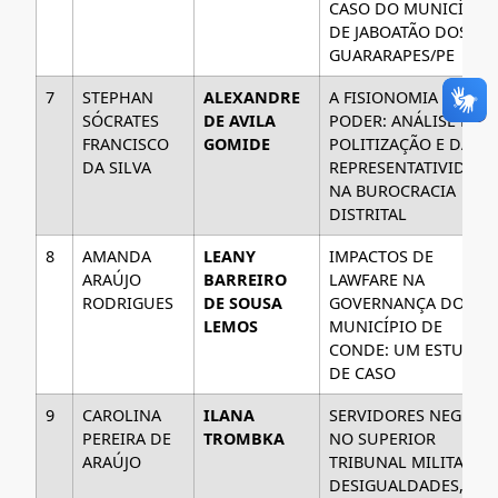
CASO DO MUNICÍPIO
DE JABOATÃO DOS
GUARARAPES/PE
7
STEPHAN
ALEXANDRE
A FISIONOMIA DO
SÓCRATES
DE AVILA
PODER: ANÁLISE DA
FRANCISCO
GOMIDE
POLITIZAÇÃO E DA
DA SILVA
REPRESENTATIVIDADE
NA BUROCRACIA
DISTRITAL
8
AMANDA
LEANY
IMPACTOS DE
ARAÚJO
BARREIRO
LAWFARE NA
RODRIGUES
DE SOUSA
GOVERNANÇA DO
LEMOS
MUNICÍPIO DE
CONDE: UM ESTUDO
DE CASO
9
CAROLINA
ILANA
SERVIDORES NEGROS
PEREIRA DE
TROMBKA
NO SUPERIOR
ARAÚJO
TRIBUNAL MILITAR:
DESIGUALDADES,