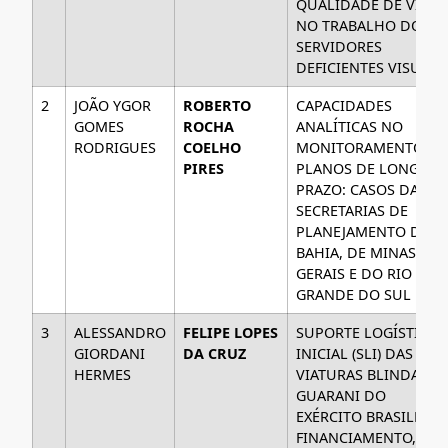
QUALIDADE DE VIDA
NO TRABALHO DOS
SERVIDORES
DEFICIENTES VISUAIS
2
JOÃO YGOR
ROBERTO
CAPACIDADES
GOMES
ROCHA
ANALÍTICAS NO
RODRIGUES
COELHO
MONITORAMENTO DE
PIRES
PLANOS DE LONGO
PRAZO: CASOS DAS
SECRETARIAS DE
PLANEJAMENTO DA
BAHIA, DE MINAS
GERAIS E DO RIO
GRANDE DO SUL
3
ALESSANDRO
FELIPE LOPES
SUPORTE LOGÍSTICO
GIORDANI
DA CRUZ
INICIAL (SLI) DAS
HERMES
VIATURAS BLINDADAS
GUARANI DO
EXÉRCITO BRASILEIRO
FINANCIAMENTO,