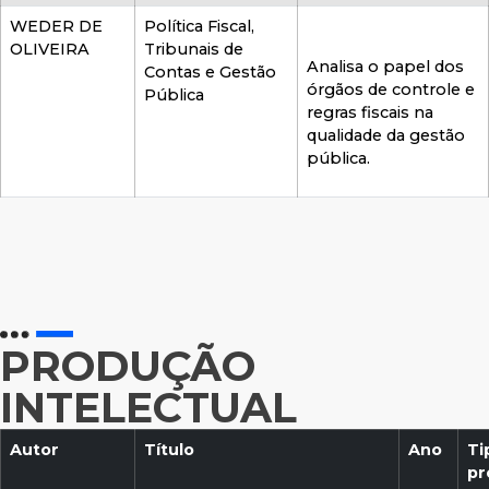
WEDER DE
Política Fiscal,
OLIVEIRA
Tribunais de
Analisa o papel dos
Contas e Gestão
órgãos de controle e
Pública
regras fiscais na
qualidade da gestão
pública.
PRODUÇÃO
INTELECTUAL
Autor
Título
Ano
Ti
pr