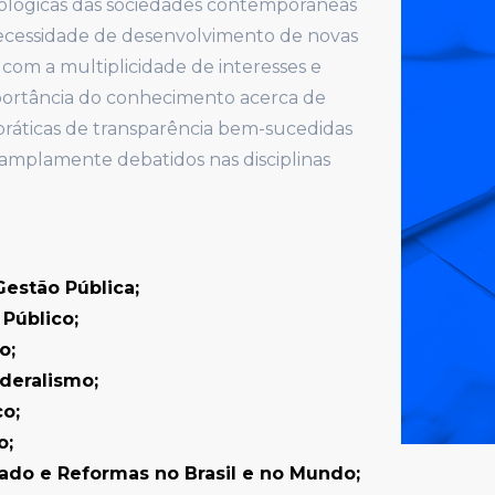
nológicas das sociedades contemporâneas
necessidade de desenvolvimento de novas
 com a multiplicidade de interesses e
mportância do conhecimento acerca de
ráticas de transparência bem-sucedidas
 amplamente debatidos nas disciplinas
estão Pública;
Público;
o;
deralismo;
o;
o;
tado e Reformas no Brasil e no Mundo;