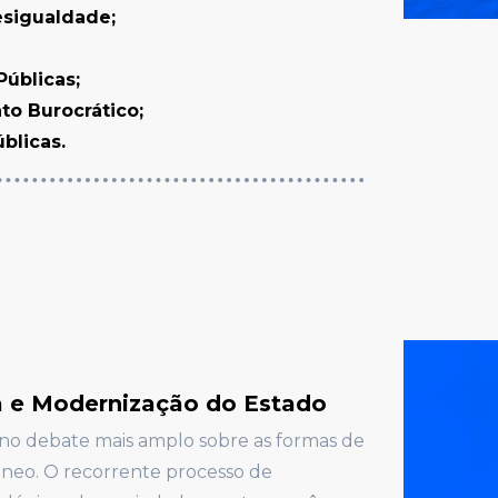
esigualdade;
Públicas;
to Burocrático;
úblicas.
 e Modernização do Estado
s no debate mais amplo sobre as formas de
neo. O recorrente processo de