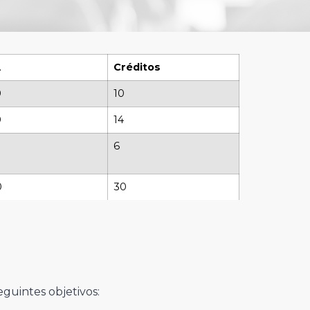
A
Créditos
0
10
0
14
6
0
30
guintes objetivos: