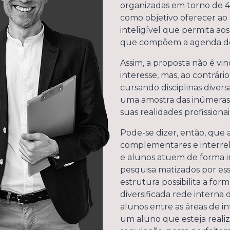
organizadas em torno de 4 
como objetivo oferecer ao 
inteligível que permita ao
que compõem a agenda de 
Assim, a proposta não é vi
interesse, mas, ao contrário,
cursando disciplinas diver
uma amostra das inúmeras 
suas realidades profissiona
Pode-se dizer, então, que 
complementares e interrela
e alunos atuem de forma i
pesquisa matizados por ess
estrutura possibilita a fo
diversificada rede interna 
alunos entre as áreas de in
um aluno que esteja reali