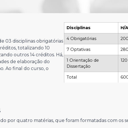
Disciplinas
H/
4 Obrigatórias
20
e 03 disciplinas obrigatórias
créditos, totalizando 10
7 Optativas
28
izando outros 14 créditos. Há,
1 Orientação de
120
idades de elaboração do
Dissertação
. Ao final do curso, o
Total
60
s
mado por quatro matérias, que foram formatadas com os se