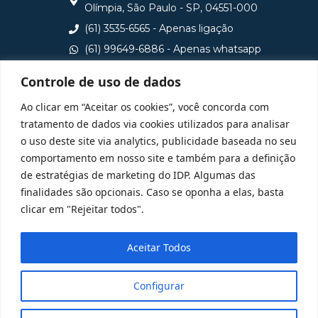
Olímpia, São Paulo - SP, 04551-000
(61) 3535-6565 - Apenas ligação
(61) 99649-6886 - Apenas whatsapp
central@idp.edu.br
Controle de uso de dados
Consulte aqui o cadastro da Instituição no Sistema e-
Ao clicar em “Aceitar os cookies”, você concorda com
MEC
tratamento de dados via cookies utilizados para analisar
o uso deste site via analytics, publicidade baseada no seu
comportamento em nosso site e também para a definição
de estratégias de marketing do IDP. Algumas das
finalidades são opcionais. Caso se oponha a elas, basta
clicar em "Rejeitar todos".
Aceitar Todos
Configurar