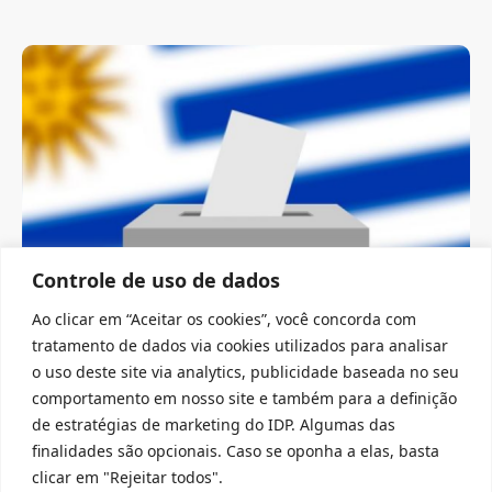
Controle de uso de dados
LAIPP
Ao clicar em “Aceitar os cookies”, você concorda com
COMO POLÍTICAS DE TRANSFERÊNCIA AFETAM
O APOIO AO GOVERNO?
tratamento de dados via cookies utilizados para analisar
o uso deste site via analytics, publicidade baseada no seu
comportamento em nosso site e também para a definição
02/10/2020
de estratégias de marketing do IDP. Algumas das
O governo do Uruguai lançou entre 2005 e 2007
finalidades são opcionais. Caso se oponha a elas, basta
um…
clicar em "Rejeitar todos".