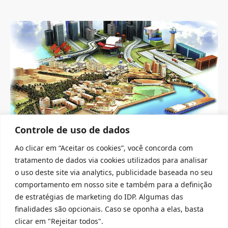
Controle de uso de dados
LAIPP
Ao clicar em “Aceitar os cookies”, você concorda com
AS ZONAS ECONÔMICAS ESPECIAIS
INFLUENCIAM AS DECISÕES DO GOVERNO
tratamento de dados via cookies utilizados para analisar
SOBRE TARIFAS?
o uso deste site via analytics, publicidade baseada no seu
comportamento em nosso site e também para a definição
14/03/2025
de estratégias de marketing do IDP. Algumas das
Pesquisadora responsável: Eduarda Miller
finalidades são opcionais. Caso se oponha a elas, basta
Figueiredo Título original: Why Special Economic…
clicar em "Rejeitar todos".