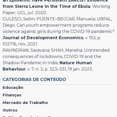
an Epidemic have Persistent E¤ects? Evidence
from Sierra Leone in the Time of Ebola
. Working
Paper, UCL, jul. 2020.
GULESCI, Selim; PUENTE–BECCAR, Manuela; UBFAL,
Diego. Can youth empowerment programs reduce
violence against girls during the COVID-19 pandemic?
Journal of Development Economics
, v. 153, p.
102716, nov. 2021.
RAVINDRAN, Saravana; SHAH, Manisha. Unintended
consequences of lockdowns, COVID-19 and the
Shadow Pandemic in India.
Nature Human
Behaviour
, v. 7, n. 3, p. 323–331, 19 jan. 2023.
CATEGORIAS DE CONTEÚDO
Educação
Finanças
Mercado de Trabalho
Outros