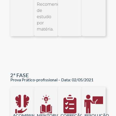
Recomendação
de
estudo
por
matéria.
2ª FASE
Prova Prático-profissional – Data: 02/05/2021
ACOMPANHAMENTO
MENTORIA
CORREÇÃO
RESOLUÇÃO