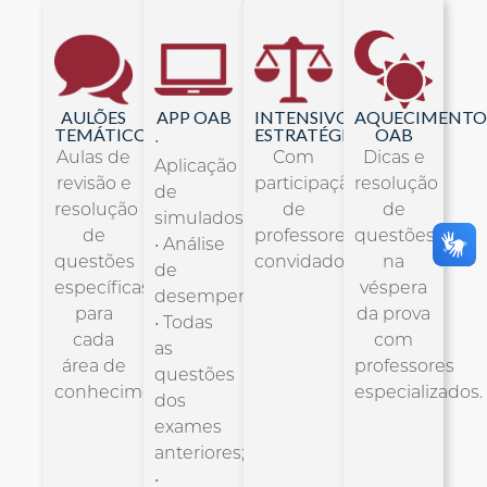
AULÕES
APP OAB
INTENSIVO
AQUECIMENTO
TEMÁTICOS
ESTRATÉGICO
OAB
•
Aulas de
Com
Dicas e
Aplicação
revisão e
participação
resolução
de
resolução
de
de
simulados;
de
professores
questões
• Análise
questões
convidados.
na
de
específicas
véspera
desempenho;
para
da prova
• Todas
cada
com
as
área de
professores
questões
conhecimento.
especializados.
dos
exames
anteriores;
•