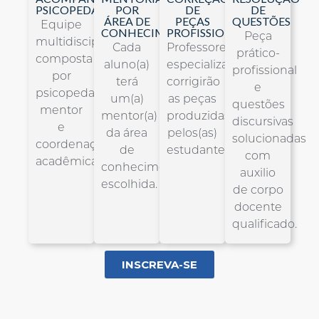
PSICOPEDAGÓGICO
POR
DE
DE
ÁREA DE
PEÇAS
QUESTÕES
Equipe
CONHECIMENTO
PROFISSIONAIS
Peça
multidisciplinar
Cada
Professores
prático-
composta
aluno(a)
especializados(as)
profissional
por
terá
corrigirão
e
psicopedagogo,
um(a)
as peças
questões
mentor
mentor(a)
produzidas
discursivas
e
da área
pelos(as)
solucionadas
coordenação
de
estudantes.
com
acadêmica.
conhecimento
auxilio
escolhida.
de corpo
docente
qualificado.
INSCREVA-SE