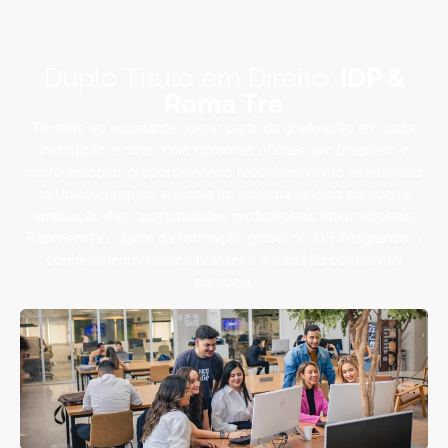
Duplo Título em Direito:
IDP &
Roma Tre
Permite ao estudante cursar parte da graduação em cada
instituição e obter dois diplomas oficiais: um brasileiro e
outro europeu, proporcionando reconhecimento acadêmico
na União Europeia, vivência do sistema jurídico europeu e
ampliação das oportunidades profissionais internacionais.
Representa o ápice da formação global do IDP, integrando o
conhecimento jurídico brasileiro à tradição continental
europeia.