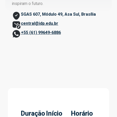
inspiram o futuro.
SGAS 607, Módulo 49, Asa Sul, Brasília
central@idp.edu.br
+55 (61) 99649-6886
Duração
Início
Horário