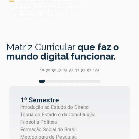
digital, proteção de dados
e direito tecnológico
Matriz Curricular
que faz o
mundo digital funcionar.
1º
2º
3º
4º
5º
6º
7º
8º
9º
10º
1º Semestre
Introdução ao Estudo do Direito
Teoria do Estado e da Constituição
Filosofia Política
Formação Social do Brasil
Metodologia de Pesquisa