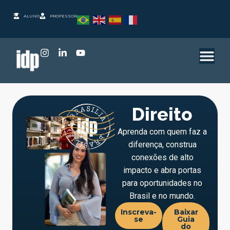
ALUNO
PROFESSOR
Direito
Aprenda com quem faz a
diferença, construa
conexões de alto
impacto e abra portas
para oportunidades no
Brasil e no mundo.
Inscreva-
Baixar
se
Guia
do