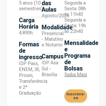
das
5 anos (10
Segunda a
semestres)
Sexta: 08h
Aulas
às 11h40
Agosto/2026
Carga
Segunda a
Sexta: 19h
Horária
Modalidade
às 22h40
4.890h
Presencial
- Matutino
Mensalidade
Formas
e Noturno
e
de
Programa
Campus
ingresso
de
IDP Asa
IDP Pass,
Bolsas
Sul -
ENEM, IB,
Brasília
Saiba Mais
Prouni,
Transferência
e 2ª
Graduação
Inscreva-
se