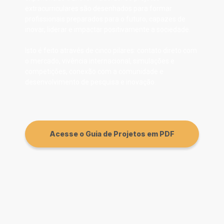
extracurriculares são desenhados para formar
profissionais preparados para o futuro, capazes de
inovar, liderar e impactar positivamente a sociedade.
Isto é feito através de cinco pilares: contato direto com
o mercado, vivência internacional, simulações e
competições, conexão com a comunidade e
desenvolvimento de pesquisa e inovação.
Acesse o Guia de Projetos em PDF