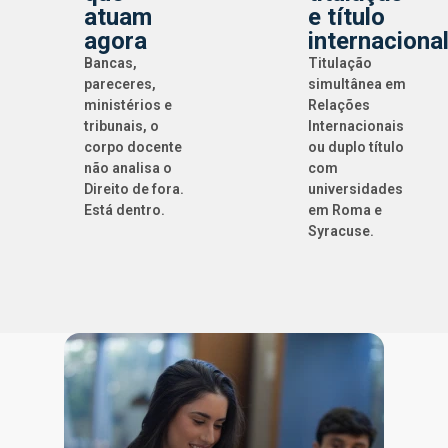
atuam
e título
agora
internaciona
Bancas,
Titulação
pareceres,
simultânea em
ministérios e
Relações
tribunais, o
Internacionais
corpo docente
ou duplo título
não analisa o
com
Direito de fora.
universidades
Está dentro.
em Roma e
Syracuse.