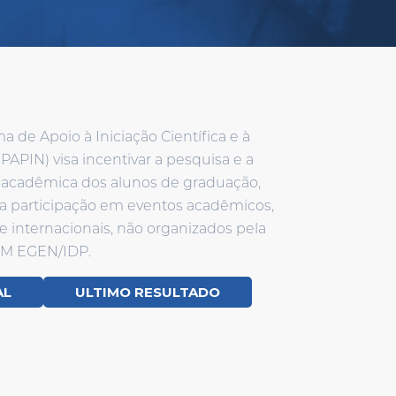
 de Apoio à Iniciação Científica e à
PAPIN) visa incentivar a pesquisa e a
acadêmica dos alunos de graduação,
a participação em eventos acadêmicos,
e internacionais, não organizados pela
M EGEN/IDP.
AL
ULTIMO RESULTADO