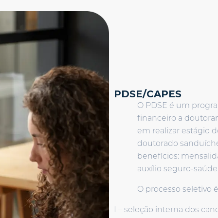
PDSE/CAPES
O PDSE é um progra
financeiro a doutora
em realizar estágio 
doutorado sanduíche
benefícios: mensalida
auxílio seguro-saúde;
O processo seletivo é
I – seleção interna dos can