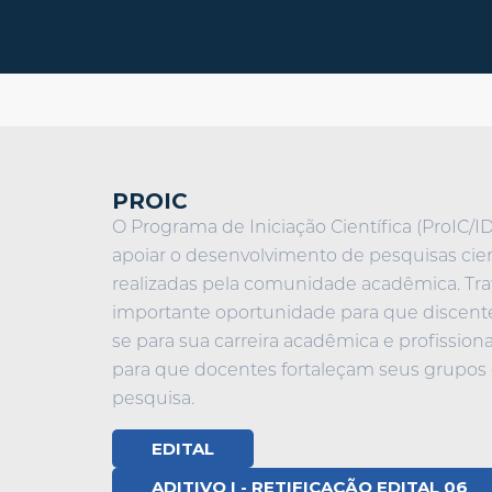
PROIC
O Programa de Iniciação Científica (ProIC/I
apoiar o desenvolvimento de pesquisas cien
realizadas pela comunidade acadêmica. Tr
importante oportunidade para que discen
se para sua carreira acadêmica e profissio
para que docentes fortaleçam seus grupos 
pesquisa.
EDITAL
ADITIVO I - RETIFICAÇÃO EDITAL 06