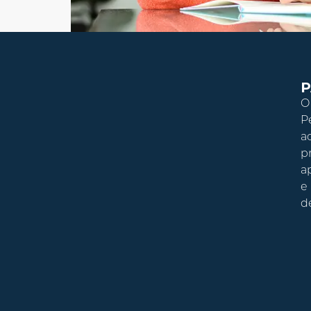
O
P
a
p
a
e
d