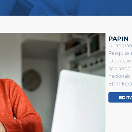
PAPIN
O Programa
Pesquisa (
produção 
apoiando 
nacionais 
EDIR ECO
EDIT