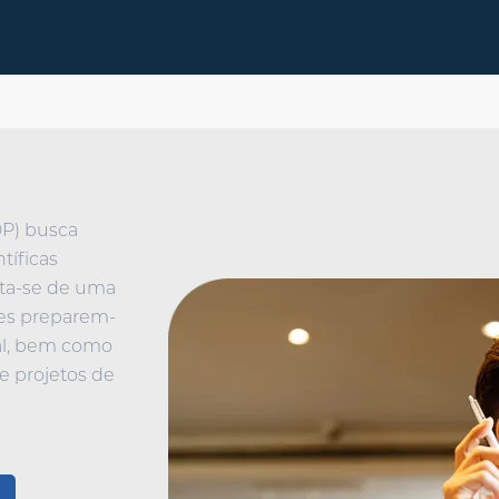
DP) busca
tíficas
ata-se de uma
tes preparem-
nal, bem como
e projetos de