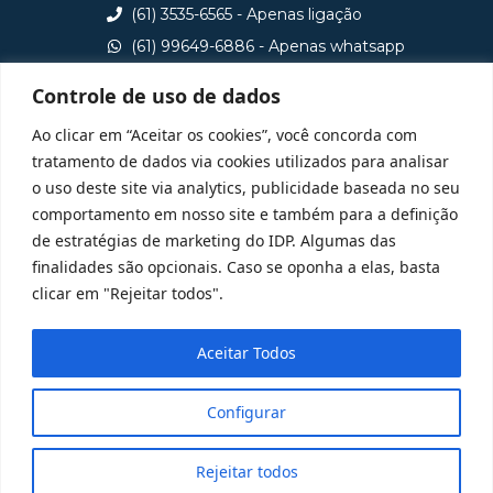
(61) 3535-6565 - Apenas ligação
(61) 99649-6886 - Apenas whatsapp
central@idp.edu.br
Controle de uso de dados
Consulte aqui o cadastro da Instituição no Sistema e-
Ao clicar em “Aceitar os cookies”, você concorda com
MEC
tratamento de dados via cookies utilizados para analisar
o uso deste site via analytics, publicidade baseada no seu
comportamento em nosso site e também para a definição
de estratégias de marketing do IDP. Algumas das
finalidades são opcionais. Caso se oponha a elas, basta
clicar em "Rejeitar todos".
Aceitar Todos
Configurar
Rejeitar todos
@ 2025 Todos Direitos Reservados