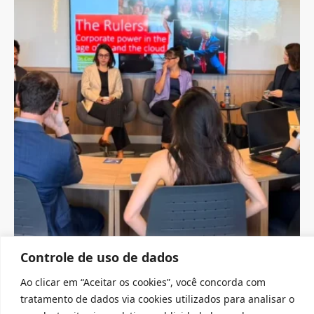
I
A
O
B
E
D
e
r
s
a
p
C
p
a
Controle de uso de dados
U
C
Ao clicar em “Aceitar os cookies”, você concorda com
L
tratamento de dados via cookies utilizados para analisar o