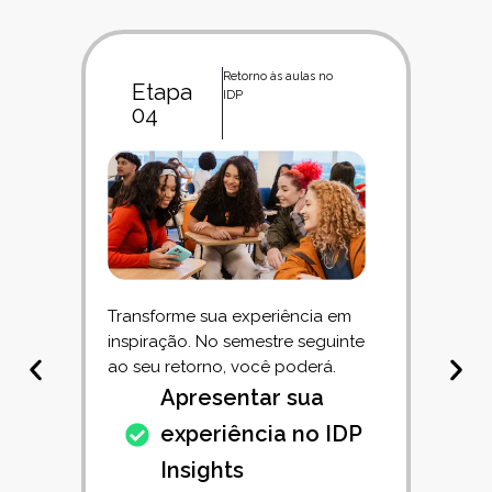
Divulgação final dos
Etapa
novos Exchangers
01
Você fará parte da comunidade
de Exchangers, com acesso a
um canal para:
Tirar dúvidas com ex-
intercambistas
Buscar apoio e ajuda