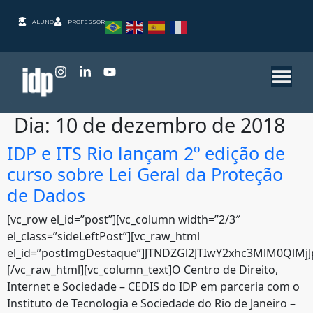
ALUNO
PROFESSOR
Dia:
10 de dezembro de 2018
IDP e ITS Rio lançam 2º edição de
curso sobre Lei Geral da Proteção
de Dados
[vc_row el_id=”post”][vc_column width=”2/3″
el_class=”sideLeftPost”][vc_raw_html
el_id=”postImgDestaque”]JTNDZGl2JTIwY2xhc3MlM0QlM
[/vc_raw_html][vc_column_text]O Centro de Direito,
Internet e Sociedade – CEDIS do IDP em parceria com o
Instituto de Tecnologia e Sociedade do Rio de Janeiro –