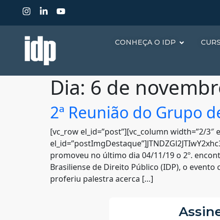
CONHEÇA O IDP
CUR
Dia:
6 de novembr
2ª Reunião do Grupo d
[vc_row el_id=”post”][vc_column width=”2/3″ e
el_id=”postImgDestaque”]JTNDZGl2JTIwY2x
promoveu no último dia 04/11/19 o 2º. encont
Brasiliense de Direito Público (IDP), o even
proferiu palestra acerca […]
Assine