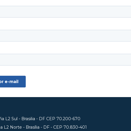
a L2 Sul - Brasilia - DF CEP 70.200-670
 L2 Norte - Brasília - DF - CEP 70.830-401