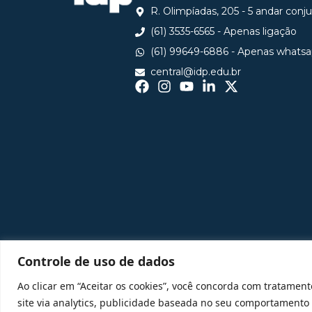
R. Olimpíadas, 205 - 5 andar conj
(61) 3535-6565 - Apenas ligação
(61) 99649-6886 - Apenas whats
central@idp.edu.br
Controle de uso de dados
Ao clicar em “Aceitar os cookies”, você concorda com tratament
site via analytics, publicidade baseada no seu comportamento