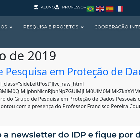
ALUNO
PROFESSOR
SOS
PESQUISA E PROJETOS
COOPERAÇÃO INT
o de 2019
e Pesquisa em Proteção de Da
l_class=”sideLeftPost”][vc_raw_html
hc3MlM0QlMjJpbnNlcnRJbnNpZGUlMjIlM0UlM0MlMkZkaXYlM0U
ro do Grupo de Pesquisa em Proteção de Dados Pessoais do 
to contou com a presença do Professor Francisco Pereira Co
 a newsletter do IDP e fique por 