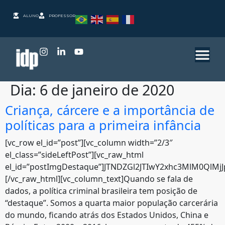
ALUNO
PROFESSOR
Dia:
6 de janeiro de 2020
Criança, cárcere e a importância de
políticas para a primeira infância
[vc_row el_id=”post”][vc_column width=”2/3″
el_class=”sideLeftPost”][vc_raw_html
el_id=”postImgDestaque”]JTNDZGl2JTIwY2xhc3MlM0QlM
[/vc_raw_html][vc_column_text]Quando se fala de
dados, a política criminal brasileira tem posição de
“destaque”. Somos a quarta maior população carcerária
do mundo, ficando atrás dos Estados Unidos, China e