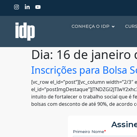
CONHEÇA O IDP
CUR
Dia:
16 de janeiro
Inscrições para Bolsa S
[vc_row el_id=”post”][vc_column width=”2/3″ e
el_id=”postImgDestaque”]JTNDZGl2JTIwY2x
intuito de fortalecer o trabalho social que é f
bolsas com desconto de até 90%, de acordo c
Assine