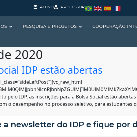
ALUNO
PROFESSOR
SOS
PESQUISA E PROJETOS
COOPERAÇÃO INT
 de 2020
ocial IDP estão abertas
l_class=”sideLeftPost”][vc_raw_html
hc3MlM0QlMjJpbnNlcnRJbnNpZGUlMjIlM0UlM0MlMkZkaXYlM0U
eito pelo IDP, as inscrições para a Bolsa Social estão abertas
om o desempenho no processo seletivo, para estudantes que
 a newsletter do IDP e fique por 