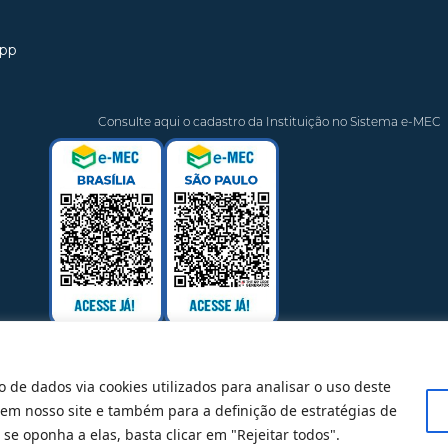
app
Consulte aqui o cadastro da Instituição no Sistema e-MEC
o de dados via cookies utilizados para analisar o uso deste
 em nosso site e também para a definição de estratégias de
@ 2025 Todos Direitos Reservados
se oponha a elas, basta clicar em "Rejeitar todos".