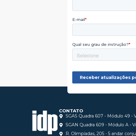
CONTATO
SGAS Quadra 607 - Módulo 49 - Vi
SGAN Quadra 609 - Módulo A - Via
R. Olimpíadas, 205 - 5 andar conj