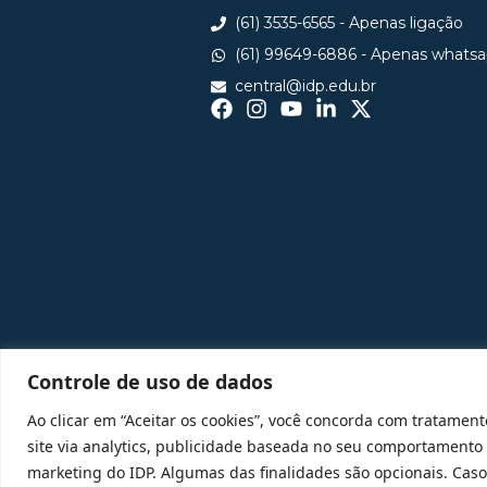
(61) 3535-6565 - Apenas ligação
(61) 99649-6886 - Apenas whats
central@idp.edu.br
Controle de uso de dados
Ao clicar em “Aceitar os cookies”, você concorda com tratament
site via analytics, publicidade baseada no seu comportamento
marketing do IDP. Algumas das finalidades são opcionais. Caso 