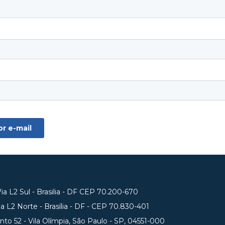
a L2 Sul - Brasilia - DF CEP 70.200-670
 L2 Norte - Brasília - DF - CEP 70.830-401
unto 52 - Vila Olímpia, São Paulo - SP, 04551-000