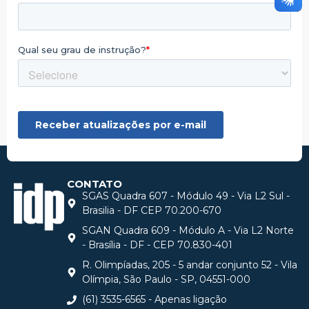
CONTATO
SGAS Quadra 607 - Módulo 49 - Via L2 Sul -
Brasilia - DF CEP 70.200-670
SGAN Quadra 609 - Módulo A - Via L2 Norte
- Brasília - DF - CEP 70.830-401
R. Olimpíadas, 205 - 5 andar conjunto 52 - Vila
Olímpia, São Paulo - SP, 04551-000
(61) 3535-6565 - Apenas ligação