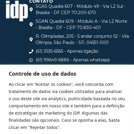
CONTATO
SGAS Quadra 607 - Módulo 49 - Via L2 Sul -
Brasilia - DF CEP 70.200-670
SGAN Quadra 609 - Módulo A - Via L2 Norte
- Brasília - DF - CEP 70.830-401
R. Olimpíadas, 205 - 5 andar conjunto 52 - Vila
Olímpia, São Paulo - SP, 04551-000
(61) 3535-6565 - Apenas ligação
(61) 99649-6886 - Apenas whatsapp
central@idp.edu.br
Controle de uso de dados
Consulte aqui o cadastro da Instituição no Sistema e-
Ao clicar em “Aceitar os cookies”, você concorda com
MEC
tratamento de dados via cookies utilizados para analisar
o uso deste site via analytics, publicidade baseada no seu
comportamento em nosso site e também para a definição
de estratégias de marketing do IDP. Algumas das
finalidades são opcionais. Caso se oponha a elas, basta
clicar em "Rejeitar todos".