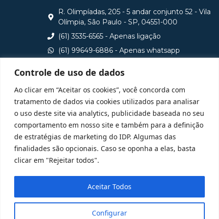
R. Olimpíadas, 205 - 5 andar conjunto 52 - Vila
Olímpia, São Paulo - SP, 04551-000
(61) 3535-6565 - Apenas ligação
(61) 99649-6886 - Apenas whatsapp
central@idp.edu.br
Controle de uso de dados
Consulte aqui o cadastro da Instituição no Sistema e-
Ao clicar em “Aceitar os cookies”, você concorda com
MEC
tratamento de dados via cookies utilizados para analisar
o uso deste site via analytics, publicidade baseada no seu
comportamento em nosso site e também para a definição
de estratégias de marketing do IDP. Algumas das
finalidades são opcionais. Caso se oponha a elas, basta
clicar em "Rejeitar todos".
Aceitar Todos
Configurar