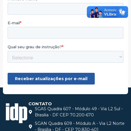
CONTATO
SGAS Quadra 607 - Módulo 49 - Via L2 Sul -
Brasilia - DF CEP 70.200-670
SGAN Quadra 609 - Módulo A - Via L2 Norte
- Brasília - DF - CEP 70.830-401