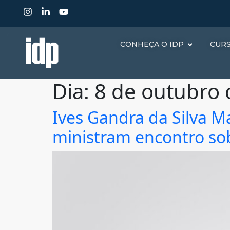
CONHEÇA O IDP
CUR
Dia:
8 de outubro 
Ives Gandra da Silva M
ministram encontro sob