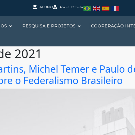
ALUNO
PROFESSOR
SOS
PESQUISA E PROJETOS
COOPERAÇÃO INT
de 2021
artins, Michel Temer e Paulo d
re o Federalismo Brasileiro