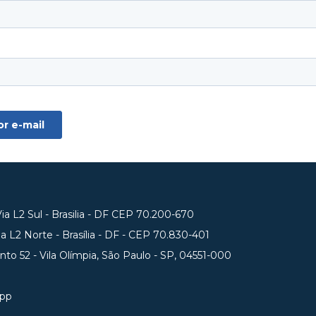
a L2 Sul - Brasilia - DF CEP 70.200-670
 L2 Norte - Brasília - DF - CEP 70.830-401
unto 52 - Vila Olímpia, São Paulo - SP, 04551-000
app