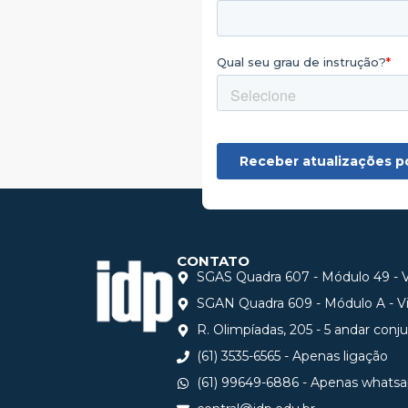
CONTATO
SGAS Quadra 607 - Módulo 49 - Vi
SGAN Quadra 609 - Módulo A - Via
R. Olimpíadas, 205 - 5 andar conj
(61) 3535-6565 - Apenas ligação
(61) 99649-6886 - Apenas whats