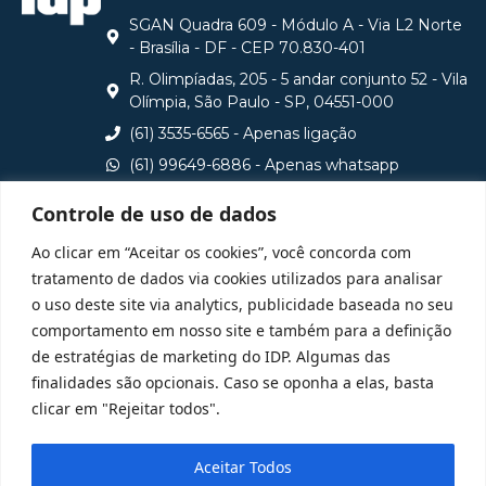
SGAN Quadra 609 - Módulo A - Via L2 Norte
- Brasília - DF - CEP 70.830-401
R. Olimpíadas, 205 - 5 andar conjunto 52 - Vila
Olímpia, São Paulo - SP, 04551-000
(61) 3535-6565 - Apenas ligação
(61) 99649-6886 - Apenas whatsapp
central@idp.edu.br
Controle de uso de dados
Consulte aqui o cadastro da Instituição no Sistema e-
Ao clicar em “Aceitar os cookies”, você concorda com
MEC
tratamento de dados via cookies utilizados para analisar
o uso deste site via analytics, publicidade baseada no seu
comportamento em nosso site e também para a definição
de estratégias de marketing do IDP. Algumas das
finalidades são opcionais. Caso se oponha a elas, basta
clicar em "Rejeitar todos".
Aceitar Todos