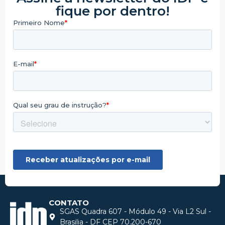
fique por dentro!
CONTATO
SGAS Quadra 607 - Módulo 49 - Via L2 Sul -
Brasilia - DF CEP 70.200-670