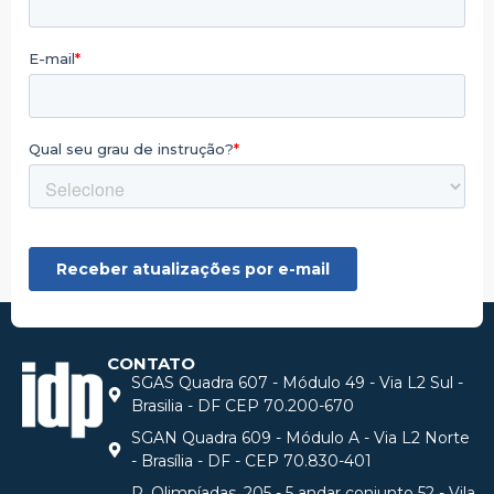
CONTATO
SGAS Quadra 607 - Módulo 49 - Via L2 Sul -
Brasilia - DF CEP 70.200-670
SGAN Quadra 609 - Módulo A - Via L2 Norte
- Brasília - DF - CEP 70.830-401
R. Olimpíadas, 205 - 5 andar conjunto 52 - Vila