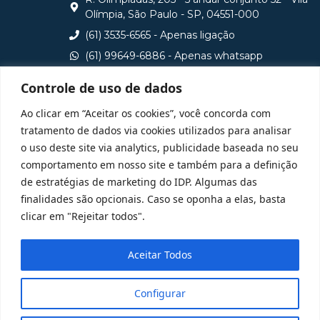
Olímpia, São Paulo - SP, 04551-000
(61) 3535-6565 - Apenas ligação
(61) 99649-6886 - Apenas whatsapp
central@idp.edu.br
Controle de uso de dados
Consulte aqui o cadastro da Instituição no Sistema e-
Ao clicar em “Aceitar os cookies”, você concorda com
MEC
tratamento de dados via cookies utilizados para analisar
o uso deste site via analytics, publicidade baseada no seu
comportamento em nosso site e também para a definição
de estratégias de marketing do IDP. Algumas das
finalidades são opcionais. Caso se oponha a elas, basta
clicar em "Rejeitar todos".
Aceitar Todos
Configurar