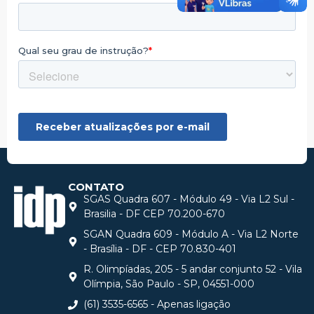
CONTATO
SGAS Quadra 607 - Módulo 49 - Via L2 Sul -
Brasilia - DF CEP 70.200-670
SGAN Quadra 609 - Módulo A - Via L2 Norte
- Brasília - DF - CEP 70.830-401
R. Olimpíadas, 205 - 5 andar conjunto 52 - Vila
Olímpia, São Paulo - SP, 04551-000
(61) 3535-6565 - Apenas ligação