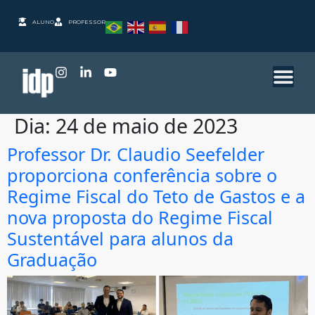
ALUNO
PROFESSOR
Dia:
24 de maio de 2023
Professor Dr. Claudio Seefelder
proporciona conferência sobre o
Regime Fiscal do Teto de Gastos e a
nova proposta do Regime Fiscal
Sustentável para alunos da
Graduação