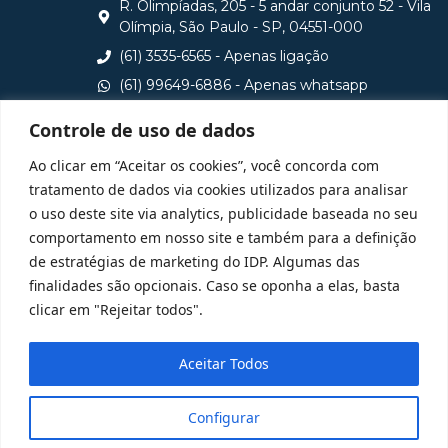
R. Olimpíadas, 205 - 5 andar conjunto 52 - Vila
Olímpia, São Paulo - SP, 04551-000
(61) 3535-6565 - Apenas ligação
(61) 99649-6886 - Apenas whatsapp
central@idp.edu.br
Controle de uso de dados
Consulte aqui o cadastro da Instituição no Sistema e-
Ao clicar em “Aceitar os cookies”, você concorda com
MEC
tratamento de dados via cookies utilizados para analisar
o uso deste site via analytics, publicidade baseada no seu
comportamento em nosso site e também para a definição
de estratégias de marketing do IDP. Algumas das
finalidades são opcionais. Caso se oponha a elas, basta
clicar em "Rejeitar todos".
Aceitar Todos
Configurar