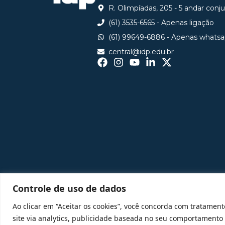
R. Olimpíadas, 205 - 5 andar conj
(61) 3535-6565 - Apenas ligação
(61) 99649-6886 - Apenas whats
central@idp.edu.br
Controle de uso de dados
Ao clicar em “Aceitar os cookies”, você concorda com tratament
site via analytics, publicidade baseada no seu comportamento