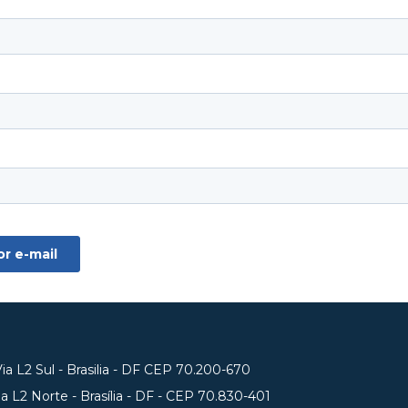
a L2 Sul - Brasilia - DF CEP 70.200-670
 L2 Norte - Brasília - DF - CEP 70.830-401