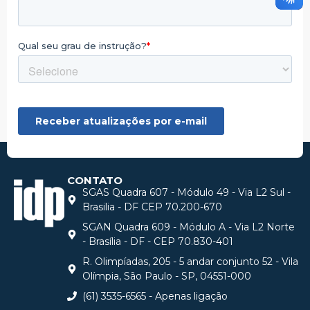
CONTATO
SGAS Quadra 607 - Módulo 49 - Via L2 Sul -
Brasilia - DF CEP 70.200-670
SGAN Quadra 609 - Módulo A - Via L2 Norte
- Brasília - DF - CEP 70.830-401
R. Olimpíadas, 205 - 5 andar conjunto 52 - Vila
Olímpia, São Paulo - SP, 04551-000
(61) 3535-6565 - Apenas ligação